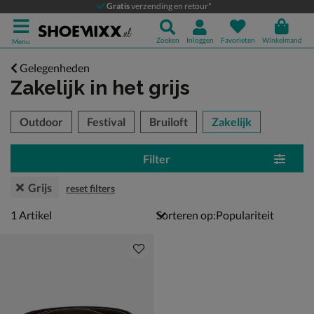
Gratis
verzending en retour*
Zoeken
Inloggen
Favorieten
Winkelmand
Menu
Gelegenheden
Zakelijk
in het grijs
tegorieën over
Outdoor
Festival
Bruiloft
Zakelijk
Filter
Grijs
reset filters
1 artikel
1
Artikel
Sorteren op: