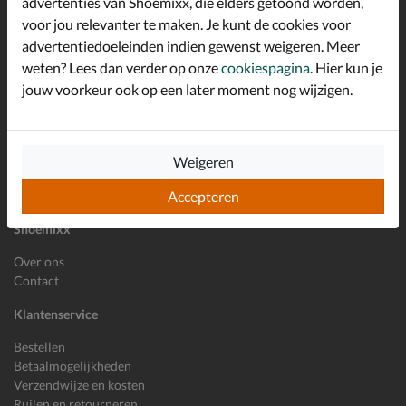
advertenties van Shoemixx, die elders getoond worden,
Schrijf je in voor de Shoemixx nieuwsbrief en ontvang €10,-
voor jou relevanter te maken. Je kunt de cookies voor
*
welkomstkorting!
advertentiedoeleinden indien gewenst weigeren. Meer
weten? Lees dan verder op onze
cookiespagina
. Hier kun je
jouw voorkeur ook op een later moment nog wijzigen.
E-mailadres
Inschrijven
Wil je ons volgen?
Weigeren
Accepteren
Shoemixx
Over ons
Contact
Klantenservice
Bestellen
Betaalmogelijkheden
Verzendwijze en kosten
Ruilen en retourneren