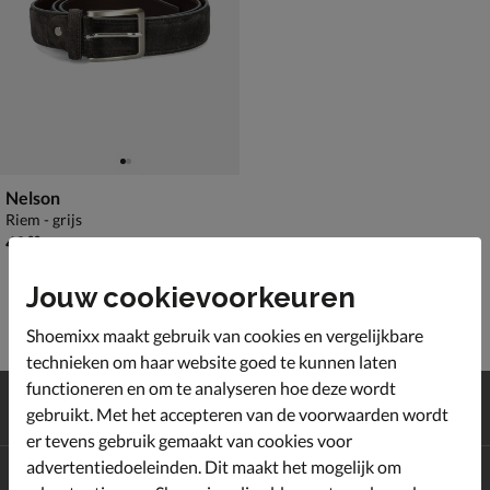
Nelson
Riem - grijs
€ 49,99
49
,
99
Jouw cookievoorkeuren
Shoemixx maakt gebruik van cookies en vergelijkbare
technieken om haar website goed te kunnen laten
functioneren en om te analyseren hoe deze wordt
Gratis
verzending en retour*
gebruikt. Met het accepteren van de voorwaarden wordt
Achteraf
betalen
er tevens gebruik gemaakt van cookies voor
advertentiedoeleinden. Dit maakt het mogelijk om
Altijd op de hoogte zijn?