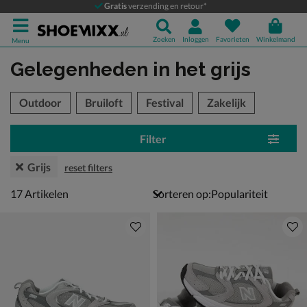
Gratis
verzending en retour*
Zoeken
Inloggen
Favorieten
Winkelmand
Menu
Gelegenheden
in het grijs
tegorieën over
Outdoor
Bruiloft
Festival
Zakelijk
Filter
Grijs
reset filters
17 artikelen
17
Artikelen
Sorteren op: