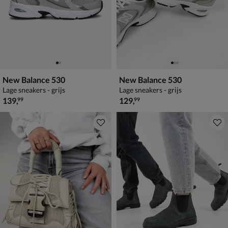
New Balance 530
New Balance 530
Lage sneakers - grijs
Lage sneakers - grijs
€ 139,99
€ 129,99
139
,
129
,
99
99