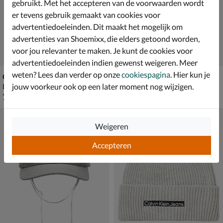
gebruikt. Met het accepteren van de voorwaarden wordt
er tevens gebruik gemaakt van cookies voor
advertentiedoeleinden. Dit maakt het mogelijk om
advertenties van Shoemixx, die elders getoond worden,
voor jou relevanter te maken. Je kunt de cookies voor
advertentiedoeleinden indien gewenst weigeren. Meer
weten? Lees dan verder op onze
cookiespagina
. Hier kun je
Converse Chuck Taylor All Star
Moonboot The Original Icon Low
jouw voorkeur ook op een later moment nog wijzigen.
Lage sneakers - grijs
Snowboots - grijs
€ 79,99
€ 164,99
79
,
164
,
99
99
Weigeren
Accepteren