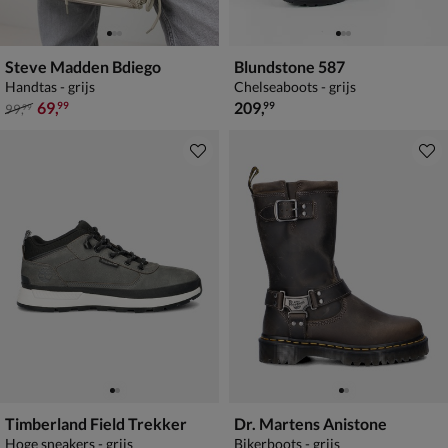
Steve Madden Bdiego
Blundstone 587
Handtas - grijs
Chelseaboots - grijs
van € 99,99 voor € 69,99
€ 209,99
69
,
209
,
99
99
99
,
99
Timberland Field Trekker
Dr. Martens Anistone
Hoge sneakers - grijs
Bikerboots - grijs