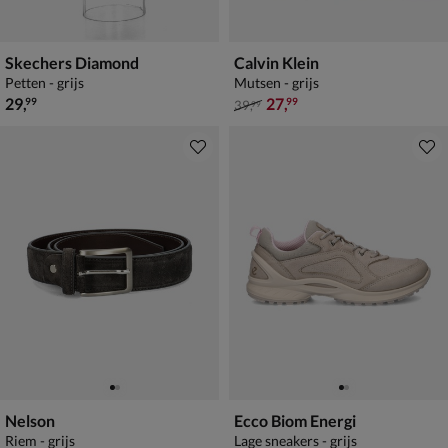
Skechers Diamond
Calvin Klein
Petten - grijs
Mutsen - grijs
€ 29,99
van € 39,99 voor € 27,99
29
,
27
,
99
99
39
,
99
Nelson
Ecco Biom Energi
Riem - grijs
Lage sneakers - grijs