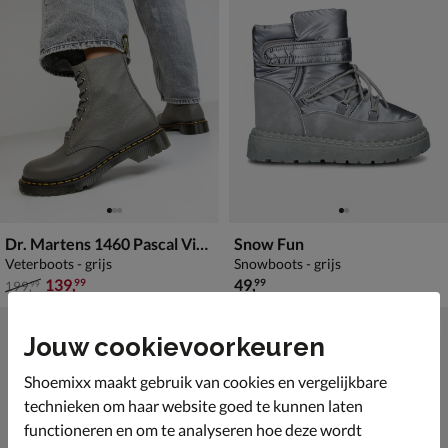
Dr. Martens 1460 Pascal Virginia
Snow Fun
Veterboots - grijs
Snowboots - grijs
van € 199,99 voor € 139,99
€ 49,99
139
,
49
,
99
99
199
,
99
Jouw cookievoorkeuren
Shoemixx maakt gebruik van cookies en vergelijkbare
technieken om haar website goed te kunnen laten
functioneren en om te analyseren hoe deze wordt