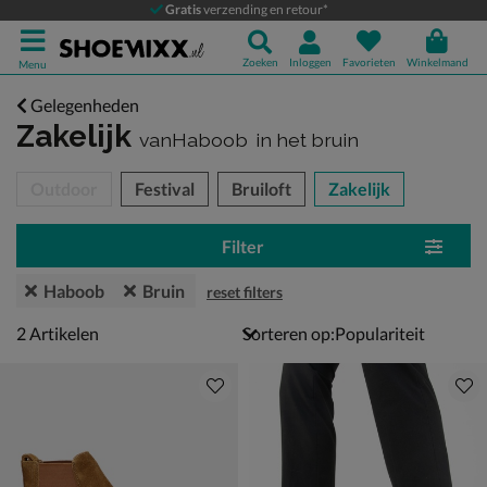
Gratis
verzending en retour*
Zoeken
Inloggen
Favorieten
Winkelmand
Menu
Gelegenheden
Zakelijk
vanHaboob
in het bruin
tegorieën over
Outdoor
Festival
Bruiloft
Zakelijk
Filter
Haboob
Bruin
reset filters
2 artikelen
2
Artikelen
Sorteren op: