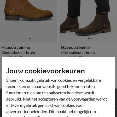
Haboob Jomma
Haboob Jomma
Chelseaboots - bruin
Chelseaboots - bruin
van € 149,99 voor € 104,99
van € 149,99 voor € 104,99
104
,
104
,
99
99
149
,
149
,
99
99
Jouw cookievoorkeuren
Shoemixx maakt gebruik van cookies en vergelijkbare
technieken om haar website goed te kunnen laten
functioneren en om te analyseren hoe deze wordt
Gratis
verzending en retour*
gebruikt. Met het accepteren van de voorwaarden wordt
Achteraf
betalen
er tevens gebruik gemaakt van cookies voor
advertentiedoeleinden. Dit maakt het mogelijk om
Altijd op de hoogte zijn?