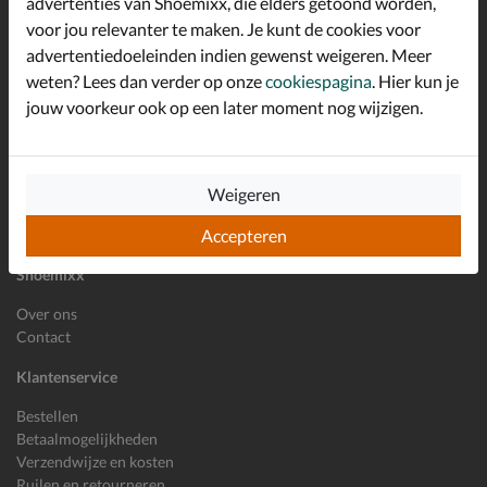
advertenties van Shoemixx, die elders getoond worden,
Schrijf je in voor de Shoemixx nieuwsbrief en ontvang €10,-
voor jou relevanter te maken. Je kunt de cookies voor
*
welkomstkorting!
advertentiedoeleinden indien gewenst weigeren. Meer
weten? Lees dan verder op onze
cookiespagina
. Hier kun je
jouw voorkeur ook op een later moment nog wijzigen.
E-mailadres
Inschrijven
Wil je ons volgen?
Weigeren
Accepteren
Shoemixx
Over ons
Contact
Klantenservice
Bestellen
Betaalmogelijkheden
Verzendwijze en kosten
Ruilen en retourneren