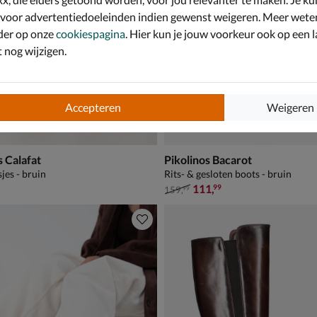
 voor advertentiedoeleinden indien gewenst weigeren. Meer wete
der op onze
cookiespagina
. Hier kun je jouw voorkeur ook op een l
nog wijzigen.
Accepteren
Weigeren
s Calafat
Pikolinos Bacarot
jes - bruin
Rits- & gesloten boots - bruin
van € 159,99 voor € 111,99
111
,
99
159
,
99