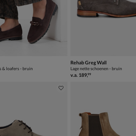
Rehab Greg Wall
 & loafers - bruin
Lage nette schoenen - bruin
vanaf € 189,99
v.a.
189
,
99