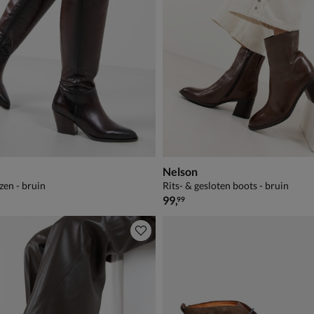
Nelson
zen - bruin
Rits- & gesloten boots - bruin
€ 99,99
99
,
99