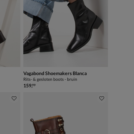
Vagabond Shoemakers Blanca
Rits- & gesloten boots - bruin
€ 159,99
159
,
99