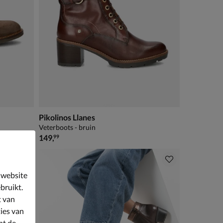
Pikolinos Llanes
Veterboots - bruin
€ 149,99
149
,
99
 website
bruikt.
t van
ies van
nt de