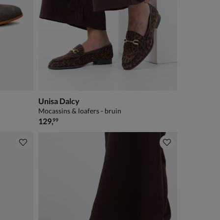
Unisa Dalcy
Mocassins & loafers - bruin
€ 129,99
129
,
99