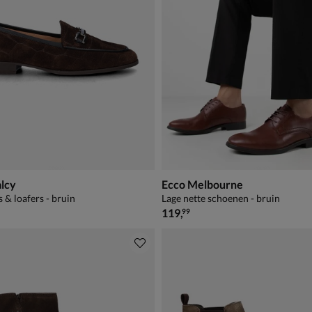
alcy
Ecco Melbourne
 & loafers - bruin
Lage nette schoenen - bruin
€ 119,99
119
,
99