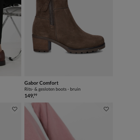
Gabor Comfort
Rits- & gesloten boots - bruin
€ 149,99
149
,
99