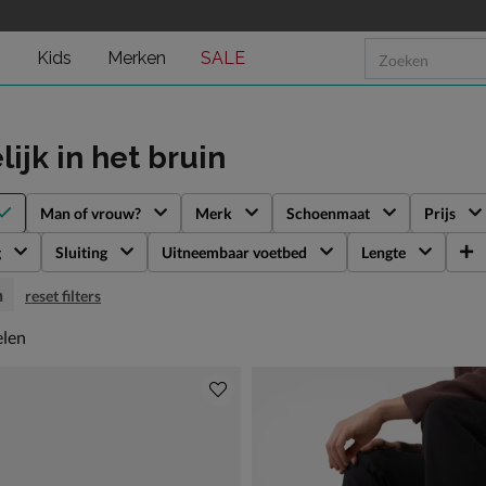
n
Kids
Merken
SALE
lijk
in het bruin
Man of vrouw?
Merk
Schoenmaat
Prijs
g
Sluiting
Uitneembaar voetbed
Lengte
n
reset filters
len
elen