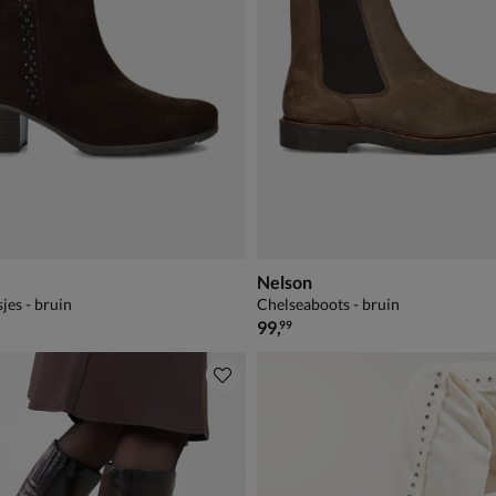
Nelson
jes - bruin
Chelseaboots - bruin
€ 99,99
99
,
99