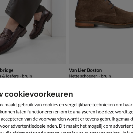
bridge
Van Lier Boston
 & loafers - bruin
Nette schoenen - bruin
€ 189,99
189
,
99
w cookievoorkeuren
x maakt gebruik van cookies en vergelijkbare technieken om haar
 kunnen laten functioneren en om te analyseren hoe deze wordt ge
 accepteren van de voorwaarden wordt er tevens gebruik gemaak
 voor advertentiedoeleinden. Dit maakt het mogelijk om advertent
x, die elders getoond worden, voor jou relevanter te maken. Je ku