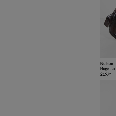
Nelson
Hoge laar
€ 219,99
219
,
99