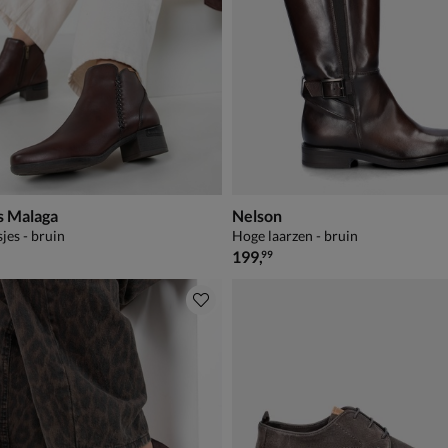
s Malaga
Nelson
jes - bruin
Hoge laarzen - bruin
€ 199,99
199
,
99