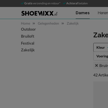
Gratis
verzending en retour*
Achteraf
betalen
Dames
Here
Home
Gelegenheden
Zakelijk
Outdoor
Sla categorieën over
Zake
Bruiloft
Festival
Kleur
Zakelijk
Voerin
Brui
42 artike
42
Artik