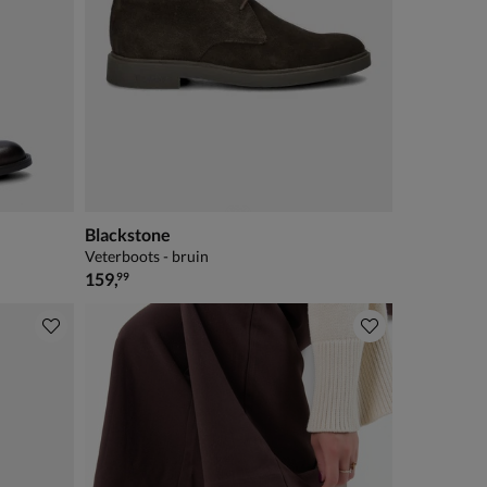
Blackstone
Veterboots - bruin
€ 159,99
159
,
99