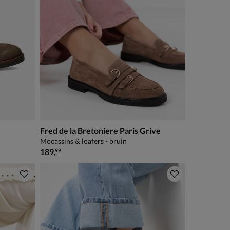
Fred de la Bretoniere Paris Grive
Mocassins & loafers - bruin
€ 189,99
189
,
99