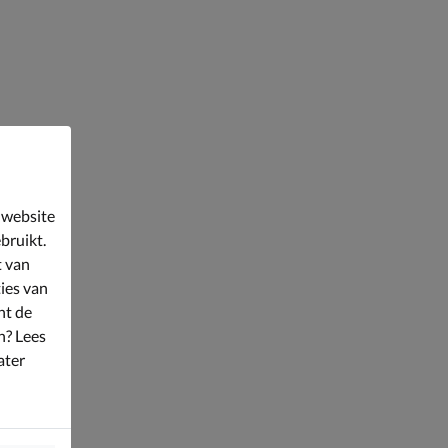
 website
bruikt.
t van
ies van
nt de
n? Lees
ater