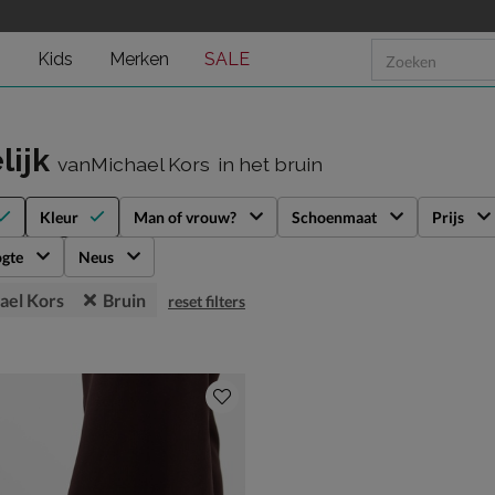
n
Kids
Merken
SALE
lijk
vanMichael Kors
in het bruin
Kleur
Man of vrouw?
Schoenmaat
Prijs
gte
Neus
ael Kors
Bruin
reset filters