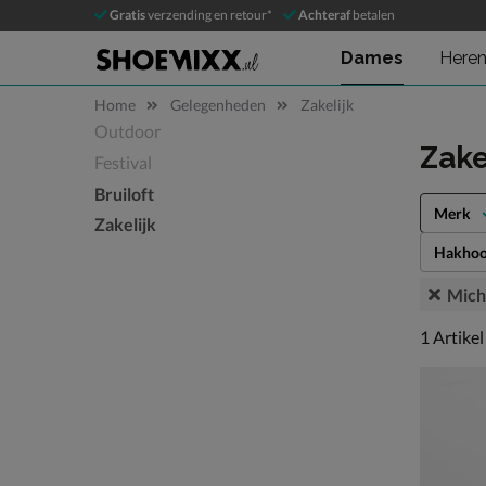
Gratis
verzending en retour*
Achteraf
betalen
Dames
Here
Home
Gelegenheden
Zakelijk
Outdoor
Sla categorieën over
Zake
Festival
Bruiloft
Merk
Zakelijk
Hakhoo
Mich
1 artikel
1
Artikel