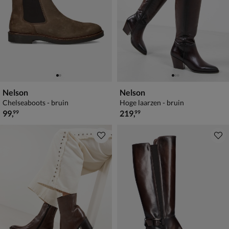
Nelson
Nelson
Chelseaboots - bruin
Hoge laarzen - bruin
€ 99,99
€ 219,99
99
,
219
,
99
99