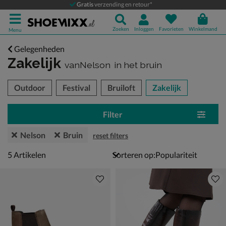
Gratis
verzending en retour*
Zoeken
Inloggen
Favorieten
Winkelmand
Menu
Gelegenheden
Zakelijk
vanNelson
in het bruin
tegorieën over
Outdoor
Festival
Bruiloft
Zakelijk
Filter
Nelson
Bruin
reset filters
5 artikelen
5
Artikelen
Sorteren op: