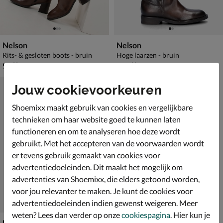
Nelson
Nelson
Rits- & gesloten boots - bruin
Hoge laarzen - bruin
€ 99,99
€ 199,99
99
,
199
,
99
99
Jouw cookievoorkeuren
Shoemixx maakt gebruik van cookies en vergelijkbare
technieken om haar website goed te kunnen laten
functioneren en om te analyseren hoe deze wordt
gebruikt. Met het accepteren van de voorwaarden wordt
er tevens gebruik gemaakt van cookies voor
advertentiedoeleinden. Dit maakt het mogelijk om
advertenties van Shoemixx, die elders getoond worden,
voor jou relevanter te maken. Je kunt de cookies voor
advertentiedoeleinden indien gewenst weigeren. Meer
weten? Lees dan verder op onze
cookiespagina
. Hier kun je
Nelson