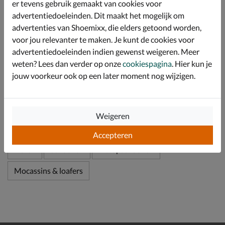
er tevens gebruik gemaakt van cookies voor
iedere stap door de schokabsorberende eigenschap.
advertentiedoeleinden. Dit maakt het mogelijk om
Afgewerkt met een flexibele rubberen loopzool die de
advertenties van Shoemixx, die elders getoond worden,
afwikkeling vergemakkelijkt en de voet volgt van
voor jou relevanter te maken. Je kunt de cookies voor
landing tot afzet.
advertentiedoeleinden indien gewenst weigeren. Meer
weten? Lees dan verder op onze
cookiespagina
. Hier kun je
Specificaties
jouw voorkeur ook op een later moment nog wijzigen.
Over Greve
Weigeren
Bekijk meer
Accepteren
Heren
Schoenen
Instapschoenen
Mocassins & loafers