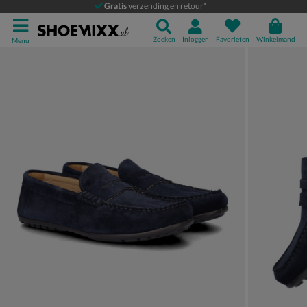
Greve Imola
Gratis
verzending en retour*
Mocassins & loafers
Zoeken
Inloggen
Favorieten
Winkelmand
Menu
Product media galerij