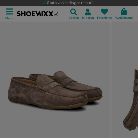
Greve Imola
Gratis
verzending en retour*
Mocassins & loafers
Zoeken
Inloggen
Favorieten
Winkelmand
Menu
Product media galerij