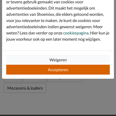
er tevens gebruik gemaakt van cookies voor
iedere stap door de schokabsorberende eigenschap.
advertentiedoeleinden. Dit maakt het mogelijk om
Afgewerkt met een flexibele rubberen loopzool die de
advertenties van Shoemixx, die elders getoond worden,
afwikkeling vergemakkelijkt en de voet volgt van
voor jou relevanter te maken. Je kunt de cookies voor
landing tot afzet.
advertentiedoeleinden indien gewenst weigeren. Meer
weten? Lees dan verder op onze
cookiespagina
. Hier kun je
Specificaties
jouw voorkeur ook op een later moment nog wijzigen.
Over Greve
Weigeren
Bekijk meer
Accepteren
Heren
Schoenen
Instapschoenen
Mocassins & loafers