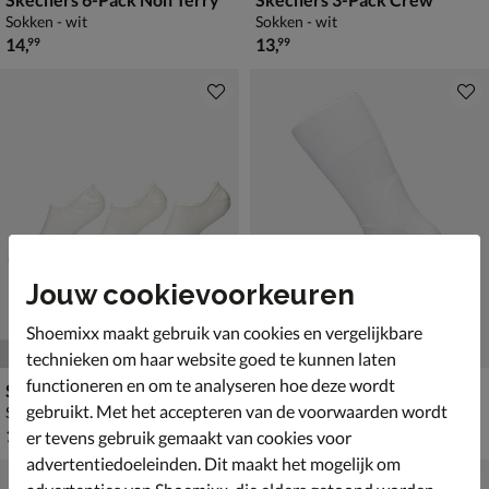
Sokken - wit
Sokken - wit
€ 14,99
€ 13,99
14
,
13
,
99
99
Jouw cookievoorkeuren
Shoemixx maakt gebruik van cookies en vergelijkbare
technieken om haar website goed te kunnen laten
functioneren en om te analyseren hoe deze wordt
Skechers 3-Pack Sneakersokken
FALKE Run
gebruikt. Met het accepteren van de voorwaarden wordt
Sokken - wit
Sokken - wit
€ 12,99
€ 15,99
12
,
15
,
99
99
er tevens gebruik gemaakt van cookies voor
advertentiedoeleinden. Dit maakt het mogelijk om