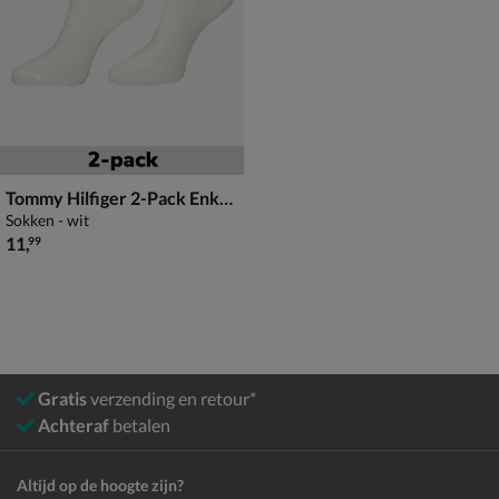
Tommy Hilfiger 2-Pack Enkelsokken
Sokken - wit
€ 11,99
11
,
99
Gratis
verzending en retour*
Achteraf
betalen
Altijd op de hoogte zijn?