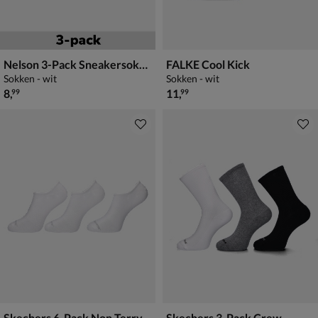
Nelson 3-Pack Sneakersokken
FALKE Cool Kick
Sokken - wit
Sokken - wit
€ 8,99
€ 11,99
8
,
11
,
99
99
Skechers 6-Pack Non Terry
Skechers 3-Pack Crew