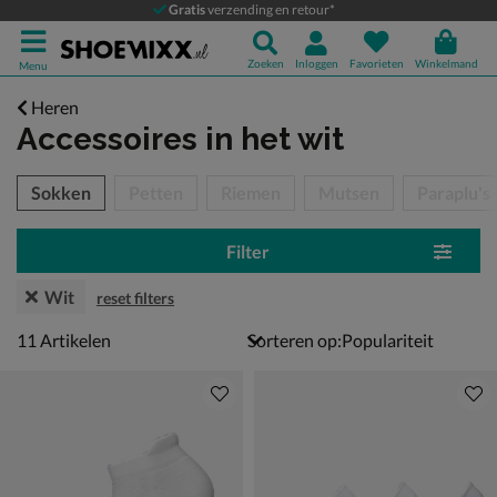
Gratis
verzending en retour*
Zoeken
Inloggen
Favorieten
Winkelmand
Menu
Heren
Accessoires
in het wit
tegorieën over
Sokken
Petten
Riemen
Mutsen
Paraplu's
Filter
Wit
reset filters
11 artikelen
11
Artikelen
Sorteren op: