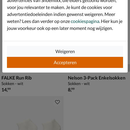
advertenties van Shoemixx, die elders getoond worden,
voor jou relevanter te maken. Je kunt de cookies voor
advertentiedoeleinden indien gewenst weigeren. Meer
weten? Lees dan verder op onze
cookiespagina
. Hier kun je
jouw voorkeur ook op een later moment nog wijzigen.
Weigeren
Accepteren
FALKE Run Rib
Nelson 3-Pack Enkelsokken
Sokken - wit
Sokken - wit
€ 14,99
€ 8,99
14
,
8
,
99
99