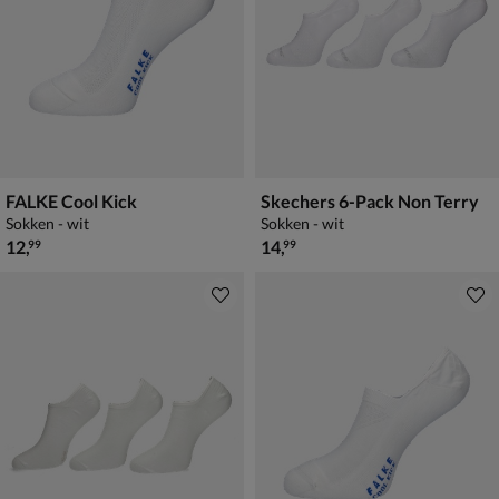
FALKE Cool Kick
Skechers 6-Pack Non Terry
Sokken - wit
Sokken - wit
€ 12,99
€ 14,99
12
,
14
,
99
99