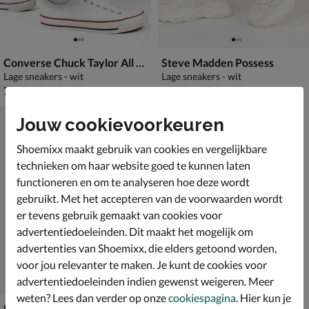
Converse Chuck Taylor All Star
Steve Madden Possess
Lage sneakers - wit
Lage sneakers - wit
€ 79,99
van € 139,99 voor € 97,99
79
,
97
,
99
99
139
,
99
Jouw cookievoorkeuren
Shoemixx maakt gebruik van cookies en vergelijkbare
technieken om haar website goed te kunnen laten
functioneren en om te analyseren hoe deze wordt
gebruikt. Met het accepteren van de voorwaarden wordt
er tevens gebruik gemaakt van cookies voor
advertentiedoeleinden. Dit maakt het mogelijk om
advertenties van Shoemixx, die elders getoond worden,
voor jou relevanter te maken. Je kunt de cookies voor
advertentiedoeleinden indien gewenst weigeren. Meer
weten? Lees dan verder op onze
cookiespagina
. Hier kun je
Moonboot The Original Moonboot Icon