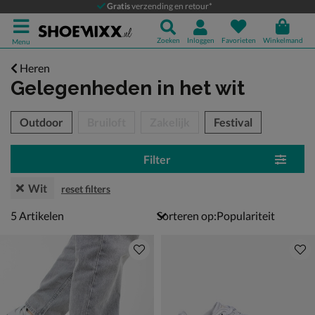
Gratis
verzending en retour*
Zoeken
Inloggen
Favorieten
Winkelmand
Menu
Heren
Gelegenheden
in het wit
tegorieën over
Outdoor
Bruiloft
Zakelijk
Festival
Filter
Wit
reset filters
5 artikelen
5
Artikelen
Sorteren op: