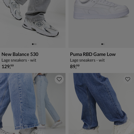
New Balance 530
Puma RBD Game Low
Lage sneakers - wit
Lage sneakers - wit
€ 129,99
€ 89,99
129
,
89
,
99
99