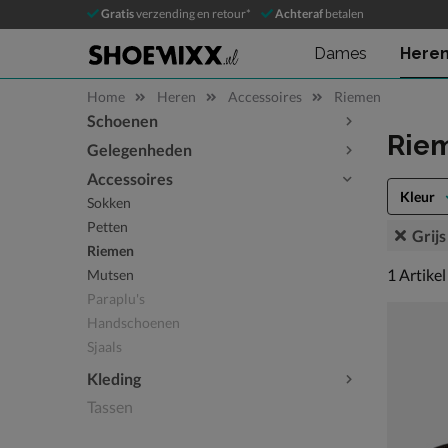
Gratis
verzending en retour*
Achteraf
betalen
Dames
Here
Home
Heren
Accessoires
Riemen
Schoenen
Sla categorieën over
Rie
Gelegenheden
Accessoires
Kleur
Sokken
Petten
Grijs
Riemen
1 artikel
1
Artikel
Mutsen
Paraplu's
Handschoenen
Sjaals
Kleding
Tassen