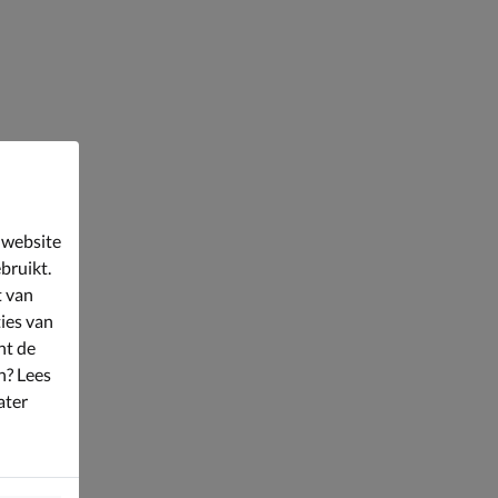
 website
bruikt.
t van
ies van
nt de
n? Lees
ater