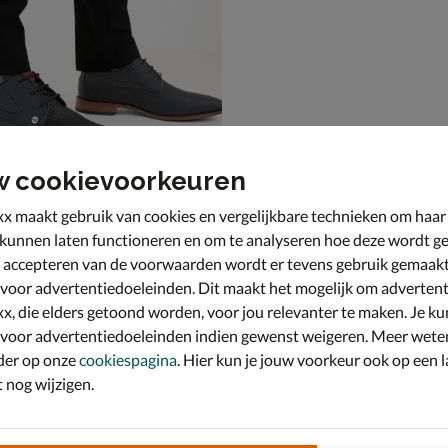
w cookievoorkeuren
x maakt gebruik van cookies en vergelijkbare technieken om haar
 kunnen laten functioneren en om te analyseren hoe deze wordt ge
 accepteren van de voorwaarden wordt er tevens gebruik gemaak
reg Triangle
e schoenen - zwart
 voor advertentiedoeleinden. Dit maakt het mogelijk om advertent
189,99
99
x, die elders getoond worden, voor jou relevanter te maken. Je ku
 voor advertentiedoeleinden indien gewenst weigeren. Meer wete
der op onze
cookiespagina
. Hier kun je jouw voorkeur ook op een l
nog wijzigen.