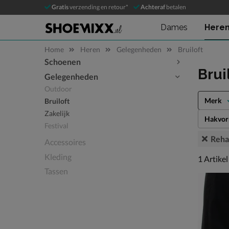
Gratis
verzending en retour*
Achteraf
betalen
Dames
Here
Home
Heren
Gelegenheden
Bruiloft
Schoenen
Sla categorieën over
Brui
Gelegenheden
Outdoor
Merk
Bruiloft
Zakelijk
Hakvo
Festival
Reha
Accessoires
Kleding
1 artikel
1
Artikel
Tassen