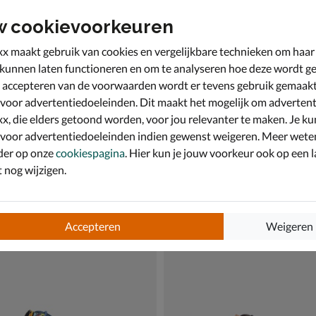
w cookievoorkeuren
x maakt gebruik van cookies en vergelijkbare technieken om haar
 kunnen laten functioneren en om te analyseren hoe deze wordt ge
 accepteren van de voorwaarden wordt er tevens gebruik gemaak
 voor advertentiedoeleinden. Dit maakt het mogelijk om advertent
x, die elders getoond worden, voor jou relevanter te maken. Je ku
 voor advertentiedoeleinden indien gewenst weigeren. Meer wete
der op onze
cookiespagina
. Hier kun je jouw voorkeur ook op een l
nog wijzigen.
reg Wall
Rehab Greg Wall
e schoenen - blauw
Lage nette schoenen - beige
189,99
vanaf € 189,99
v.a.
189
,
99
99
Accepteren
Weigeren