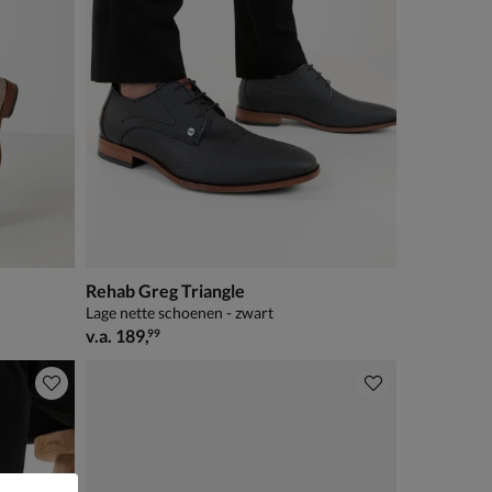
Rehab Greg Triangle
Lage nette schoenen - zwart
vanaf € 189,99
v.a.
189
,
99