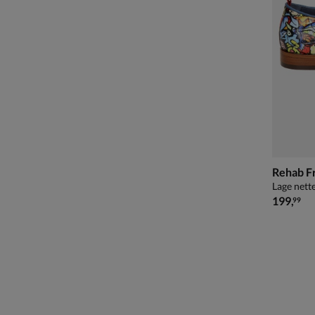
Rehab F
Lage nett
€ 199,99
199
,
99