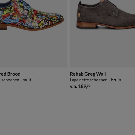
red Brood
Rehab Greg Wall
e schoenen - multi
Lage nette schoenen - bruin
vanaf € 189,99
v.a.
189
,
99