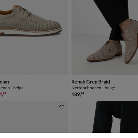
olan
Rehab Greg Braid
enen - beige
Nette schoenen - beige
9,99 voor € 104,99
€ 189,99
4
,
189
,
99
99