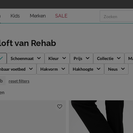
n
Kids
Merken
SALE
loft
van Rehab
Schoenmaat
Kleur
Prijs
Collectie
Ma
mbaar voetbed
Hakvorm
Hakhoogte
Neus
b
reset filters
en
len