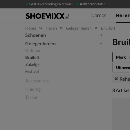
Gratis
verzending en retour*
Achteraf
betalen
Dames
Here
Home
Heren
Gelegenheden
Bruiloft
Schoenen
Sla categorieën over
Brui
Gelegenheden
Outdoor
Merk
Bruiloft
Zakelijk
Uitnee
Festival
Reha
Accessoires
Kleding
8 artikel
8
Artike
Tassen