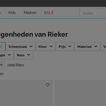
n
Kids
Merken
SALE
egenheden
van Rieker
Schoenmaat
Kleur
Prijs
Materiaal
V
gte
Neus
er
reset filters
en
len