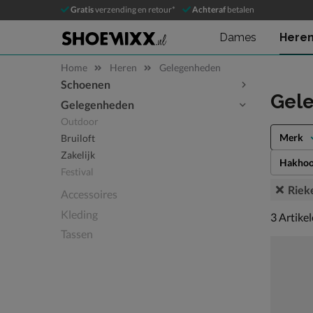
Gratis
verzending en retour*
Achteraf
betalen
Dames
Here
Home
Heren
Gelegenheden
Schoenen
Sla categorieën over
Gel
Gelegenheden
Outdoor
Merk
Bruiloft
Zakelijk
Hakhoo
Festival
Riek
Accessoires
Kleding
3 artikel
3
Artike
Tassen