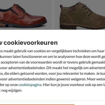
w cookievoorkeuren
x maakt gebruik van cookies en vergelijkbare technieken om haar
 kunnen laten functioneren en om te analyseren hoe deze wordt ge
 accepteren van de voorwaarden wordt er tevens gebruik gemaak
Rieker
e schoenen - cognac
Hoge nette schoenen - taupe
 voor advertentiedoeleinden. Dit maakt het mogelijk om advertent
€ 89,99
89
,
99
x, die elders getoond worden, voor jou relevanter te maken. Je ku
 voor advertentiedoeleinden indien gewenst weigeren. Meer wete
der op onze
cookiespagina
. Hier kun je jouw voorkeur ook op een l
nog wijzigen.