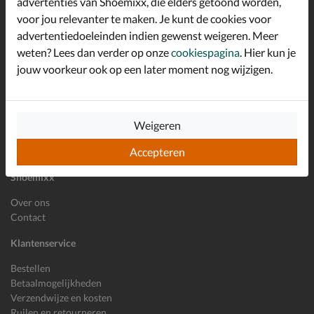
advertenties van Shoemixx, die elders getoond worden,
Schrijf je in voor de Shoemixx nieuwsbrief en ontvang €10,-
voor jou relevanter te maken. Je kunt de cookies voor
*
welkomstkorting!
advertentiedoeleinden indien gewenst weigeren. Meer
weten? Lees dan verder op onze
cookiespagina
. Hier kun je
jouw voorkeur ook op een later moment nog wijzigen.
E-mailadres
Inschrijven
Wil je ons volgen?
Weigeren
Accepteren
Shoemixx
Over ons
Contact
Klantenservice
Bestellen
Betaalmogelijkheden
Verzendwijze en kosten
Ruilen en retourneren