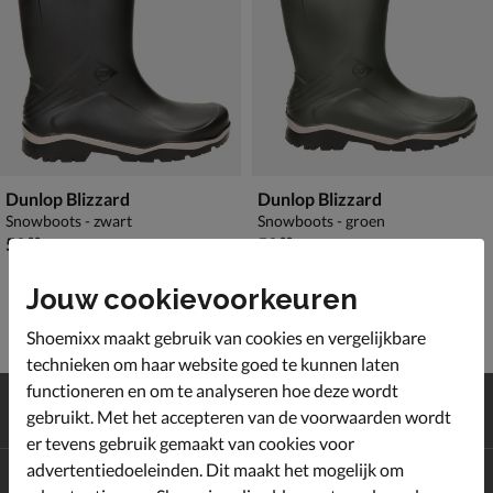
Dunlop Blizzard
Dunlop Blizzard
Snowboots - zwart
Snowboots - groen
€ 59,99
€ 59,99
59
,
59
,
99
99
Jouw cookievoorkeuren
Shoemixx maakt gebruik van cookies en vergelijkbare
technieken om haar website goed te kunnen laten
functioneren en om te analyseren hoe deze wordt
Gratis
verzending en retour*
gebruikt. Met het accepteren van de voorwaarden wordt
Achteraf
betalen
er tevens gebruik gemaakt van cookies voor
advertentiedoeleinden. Dit maakt het mogelijk om
Altijd op de hoogte zijn?