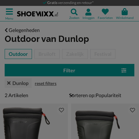
Gratis
verzending en retour*
Zoeken
Inloggen
Favorieten
Winkelmand
Menu
Gelegenheden
Outdoor
van Dunlop
tegorieën over
Outdoor
Bruiloft
Zakelijk
Festival
Filter
Dunlop
reset filters
2 artikelen
2
Artikelen
Sorteren op: