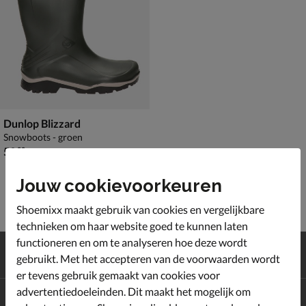
Dunlop Blizzard
Snowboots - groen
€ 59,99
59
,
99
Jouw cookievoorkeuren
Shoemixx maakt gebruik van cookies en vergelijkbare
technieken om haar website goed te kunnen laten
functioneren en om te analyseren hoe deze wordt
Gratis
verzending en retour*
gebruikt. Met het accepteren van de voorwaarden wordt
Achteraf
betalen
er tevens gebruik gemaakt van cookies voor
advertentiedoeleinden. Dit maakt het mogelijk om
Altijd op de hoogte zijn?