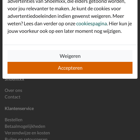
advertenties van Shoemixx, die elders getoond worden,
Schrijf je in voor de Shoemixx nieuwsbrief en ontvang €10,-
voor jou relevanter te maken. Je kunt de cookies voor
*
welkomstkorting!
advertentiedoeleinden indien gewenst weigeren. Meer
weten? Lees dan verder op onze
cookiespagina
. Hier kun je
jouw voorkeur ook op een later moment nog wijzigen.
E-mailadres
Inschrijven
Wil je ons volgen?
Weigeren
Accepteren
Shoemixx
Over ons
Contact
Klantenservice
Bestellen
Betaalmogelijkheden
Verzendwijze en kosten
Ruilen en retourneren