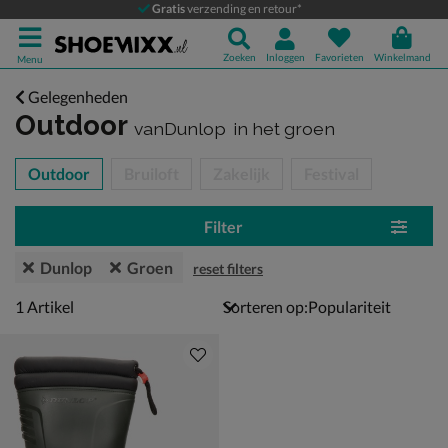
Gratis
verzending en retour*
Zoeken
Inloggen
Favorieten
Winkelmand
Menu
Gelegenheden
Outdoor
vanDunlop
in het groen
tegorieën over
Outdoor
Bruiloft
Zakelijk
Festival
Filter
Dunlop
Groen
reset filters
1 artikel
1
Artikel
Sorteren op: