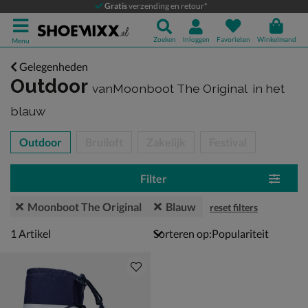
Gratis
verzending en retour*
Zoeken
Inloggen
Favorieten
Winkelmand
Menu
Gelegenheden
Outdoor
vanMoonboot The Original
in het
blauw
tegorieën over
Outdoor
Bruiloft
Zakelijk
Festival
Filter
Moonboot The Original
Blauw
reset filters
1 artikel
1
Artikel
Sorteren op: