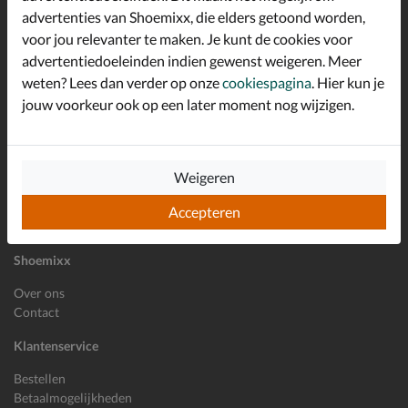
advertenties van Shoemixx, die elders getoond worden,
Altijd op de hoogte zijn?
voor jou relevanter te maken. Je kunt de cookies voor
Schrijf je in voor de Shoemixx nieuwsbrief en ontvang €10,-
*
welkomstkorting!
advertentiedoeleinden indien gewenst weigeren. Meer
weten? Lees dan verder op onze
cookiespagina
. Hier kun je
jouw voorkeur ook op een later moment nog wijzigen.
E-mailadres
Inschrijven
Weigeren
Wil je ons volgen?
Accepteren
Shoemixx
Over ons
Contact
Klantenservice
Bestellen
Betaalmogelijkheden