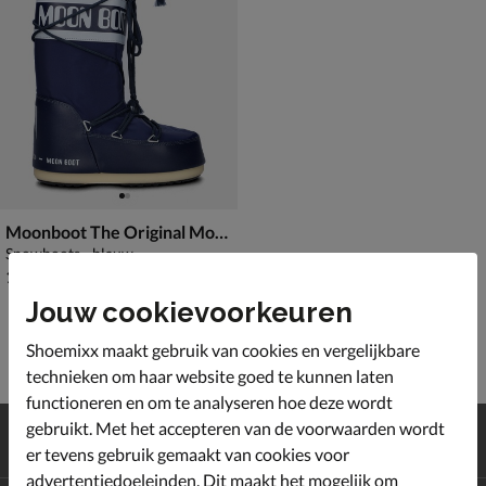
Moonboot The Original Moonboot Icon
Snowboots - blauw
€ 184,99
184
,
99
Jouw cookievoorkeuren
Shoemixx maakt gebruik van cookies en vergelijkbare
technieken om haar website goed te kunnen laten
functioneren en om te analyseren hoe deze wordt
Gratis
verzending en retour*
gebruikt. Met het accepteren van de voorwaarden wordt
Achteraf
betalen
er tevens gebruik gemaakt van cookies voor
advertentiedoeleinden. Dit maakt het mogelijk om