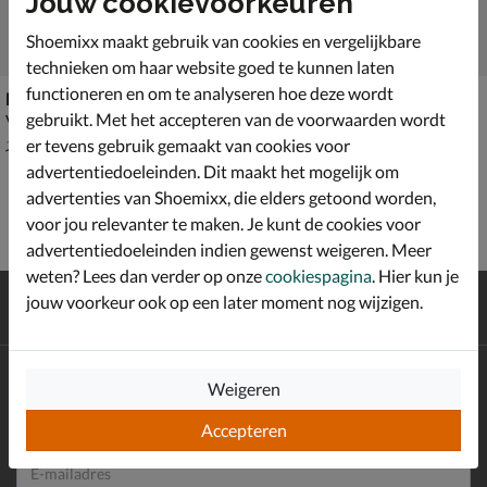
Jouw cookievoorkeuren
Shoemixx maakt gebruik van cookies en vergelijkbare
technieken om haar website goed te kunnen laten
functioneren en om te analyseren hoe deze wordt
Rehab Cooper
Blackstone
gebruikt. Met het accepteren van de voorwaarden wordt
Veterboots - beige
Veterboots - beige
van € 179,99 voor € 125,99
€ 159,99
125
,
159
,
99
99
er tevens gebruik gemaakt van cookies voor
179
,
99
advertentiedoeleinden. Dit maakt het mogelijk om
advertenties van Shoemixx, die elders getoond worden,
voor jou relevanter te maken. Je kunt de cookies voor
advertentiedoeleinden indien gewenst weigeren. Meer
weten? Lees dan verder op onze
cookiespagina
. Hier kun je
Gratis
verzending en retour*
jouw voorkeur ook op een later moment nog wijzigen.
Achteraf
betalen
Altijd op de hoogte zijn?
Weigeren
Schrijf je in voor de Shoemixx nieuwsbrief en ontvang €10,-
*
welkomstkorting!
Accepteren