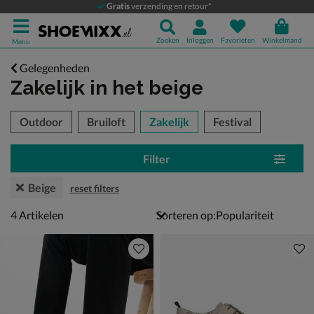
Gratis
verzending en retour*
Zoeken
Inloggen
Favorieten
Winkelmand
Menu
Gelegenheden
Zakelijk
in het beige
tegorieën over
Outdoor
Bruiloft
Zakelijk
Festival
Filter
Beige
reset filters
4 artikelen
4
Artikelen
Sorteren op: