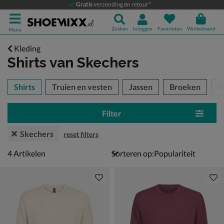
Gratis
verzending en retour*
Zoeken
Inloggen
Favorieten
Winkelmand
Menu
Kleding
Shirts
van Skechers
tegorieën over
Shirts
Truien en vesten
Jassen
Broeken
O
Filter
Skechers
reset filters
4 artikelen
4
Artikelen
Sorteren op: