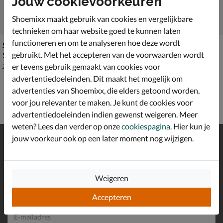
Jouw cookievoorkeuren
Shoemixx maakt gebruik van cookies en vergelijkbare
technieken om haar website goed te kunnen laten
functioneren en om te analyseren hoe deze wordt
Skechers Prestige Tee
Skechers Off-Duty Polo
gebruikt. Met het accepteren van de voorwaarden wordt
Shirt - grijs
Shirt - blauw
van € 29,99 voor € 15,00
€ 39,99
15
,
39
,
00
99
er tevens gebruik gemaakt van cookies voor
29
,
99
advertentiedoeleinden. Dit maakt het mogelijk om
advertenties van Shoemixx, die elders getoond worden,
voor jou relevanter te maken. Je kunt de cookies voor
advertentiedoeleinden indien gewenst weigeren. Meer
weten? Lees dan verder op onze
cookiespagina
. Hier kun je
Gratis
verzending en retour*
jouw voorkeur ook op een later moment nog wijzigen.
Achteraf
betalen
Altijd op de hoogte zijn?
Weigeren
Schrijf je in voor de Shoemixx nieuwsbrief en ontvang €10,-
*
welkomstkorting!
Accepteren