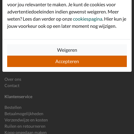
*
welkomstkorting!
voor jou relevanter te maken. Je kunt de cookies voor
advertentiedoeleinden indien gewenst weigeren. Meer
weten? Lees dan verder op onze
cookiespagina
. Hier kun je
jouw voorkeur ook op een later moment nog wijzigen.
E-mailadres
Inschrijven
Wil je ons volgen?
Weigeren
Accepteren
Shoemixx
Over ons
Contact
Klantenservice
Bestellen
Betaalmogelijkheden
Verzendwijze en kosten
Ruilen en retourneren
Koop ongedaan maken