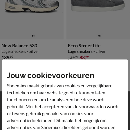
New Balance 530
Ecco Street Lite
Lage sneakers - zilver
Lage sneakers - zilver
€ 139,99
van € 119,99 voor € 83,99
139
,
83
,
99
99
119
,
99
Jouw cookievoorkeuren
Shoemixx maakt gebruik van cookies en vergelijkbare
technieken om haar website goed te kunnen laten
Gratis
verzending en retour*
functioneren en om te analyseren hoe deze wordt
Achteraf
betalen
gebruikt. Met het accepteren van de voorwaarden wordt
er tevens gebruik gemaakt van cookies voor
advertentiedoeleinden. Dit maakt het mogelijk om
Altijd op de hoogte zijn?
Schrijf je in voor de Shoemixx nieuwsbrief en ontvang €10,-
advertenties van Shoemixx, die elders getoond worden,