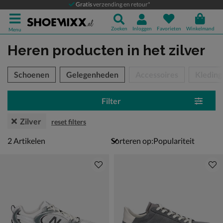
Gratis
verzending en retour*
Zoeken
Inloggen
Favorieten
Winkelmand
Menu
Heren producten
in het zilver
tegorieën over
Schoenen
Gelegenheden
Accessoires
Kleding
Filter
Zilver
reset filters
2 artikelen
2
Artikelen
Sorteren op: