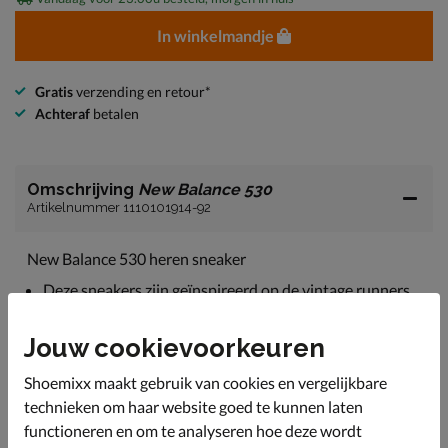
In winkelmandje
Gratis
verzending en retour*
Achteraf
betalen
Omschrijving
New Balance 530
Artikelnummer 1110101914-92
New Balance 530 heren sneaker
Deze sneakers zijn geïnspireerd op de vintage runners
uit de jaren '70 en zijn perfect voor een sportieve
levensstijl en look.
Jouw cookievoorkeuren
Uitgevoerd in een combinatie van imitatieleer en mesh-
textiel. Hierdoor kan warmte snel afgevoerd worden en
Shoemixx maakt gebruik van cookies en vergelijkbare
heeft de schoen ene goede doorademing.
technieken om haar website goed te kunnen laten
Gevoerd met zacht textiel en voorzien van een
functioneren en om te analyseren hoe deze wordt
gewatteerde enkelkraag voor meer comfort rond de