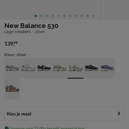
New Balance 530
Lage sneakers - zilver
139
,
99
€ 139,99
Kleur: zilver
Vandaag vóór 23.00u besteld, morgen in huis