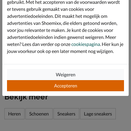
gebruikt. Met het accepteren van de voorwaarden wordt
hiel en enkel.
er tevens gebruik gemaakt van cookies voor
Bevat een geperforeerd foam-voetbed voor goede
advertentiedoeleinden. Dit maakt het mogelijk om
demping. De perforatie biedt een goede warmte-en
advertenties van Shoemixx, die elders getoond worden,
vochtafvoer waardoor je een goed voetklimaat ervaart.
voor jou relevanter te maken. Je kunt de cookies voor
Afgewerkt met de innovatieve Abzorb-loopzool. Deze
advertentiedoeleinden indien gewenst weigeren. Meer
vangt de schokken waardoor de voeten minder snel
weten? Lees dan verder op onze
cookiespagina
. Hier kun je
vermoeid raken. Daarnaast zorgt het grove profiel voor
jouw voorkeur ook op een later moment nog wijzigen.
betere grip tijdens het lopen of sporten.
Specificaties
Weigeren
Over New Balance
Accepteren
Bekijk meer
Heren
Schoenen
Sneakers
Lage sneakers