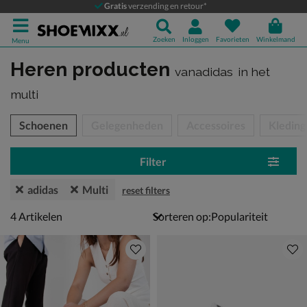
Gratis
verzending en retour*
Zoeken
Inloggen
Favorieten
Winkelmand
Menu
Heren producten
vanadidas
in het
multi
tegorieën over
Schoenen
Gelegenheden
Accessoires
Kleding
Filter
adidas
Multi
reset filters
4 artikelen
4
Artikelen
Sorteren op: