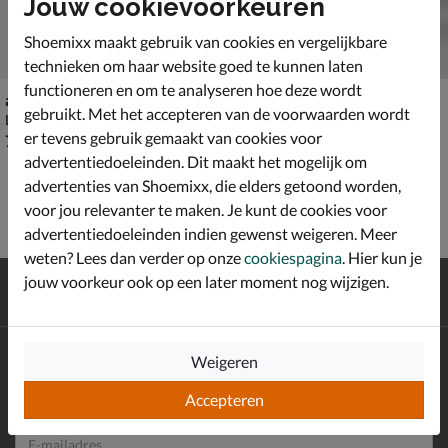
Jouw cookievoorkeuren
Shoemixx maakt gebruik van cookies en vergelijkbare
technieken om haar website goed te kunnen laten
functioneren en om te analyseren hoe deze wordt
adidas Barreda
adidas Adipista
gebruikt. Met het accepteren van de voorwaarden wordt
Lage sneakers - multi
Sneakers - multi
er tevens gebruik gemaakt van cookies voor
€ 79,99
€ 79,99
79
,
79
,
99
99
advertentiedoeleinden. Dit maakt het mogelijk om
advertenties van Shoemixx, die elders getoond worden,
voor jou relevanter te maken. Je kunt de cookies voor
advertentiedoeleinden indien gewenst weigeren. Meer
weten? Lees dan verder op onze
cookiespagina
. Hier kun je
Gratis
verzending en retour*
jouw voorkeur ook op een later moment nog wijzigen.
Achteraf
betalen
Altijd op de hoogte zijn?
Weigeren
Schrijf je in voor de Shoemixx nieuwsbrief en ontvang €10,-
*
Accepteren
welkomstkorting!