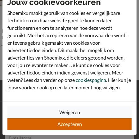
Jouw cookievoorkeuren
Shoemixx maakt gebruik van cookies en vergelijkbare
technieken om haar website goed te kunnen laten
functioneren en om te analyseren hoe deze wordt
HEYDUDE Sunapee
gebruikt. Met het accepteren van de voorwaarden wordt
Instapschoenen - groen
er tevens gebruik gemaakt van cookies voor
van € 74,99 voor € 52,49
52
,
49
74
,
99
advertentiedoeleinden. Dit maakt het mogelijk om
advertenties van Shoemixx, die elders getoond worden,
voor jou relevanter te maken. Je kunt de cookies voor
advertentiedoeleinden indien gewenst weigeren. Meer
weten? Lees dan verder op onze
cookiespagina
. Hier kun je
Gratis
verzending en retour*
jouw voorkeur ook op een later moment nog wijzigen.
Achteraf
betalen
Altijd op de hoogte zijn?
Weigeren
Schrijf je in voor de Shoemixx nieuwsbrief en ontvang €10,-
*
Accepteren
welkomstkorting!