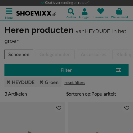
Gratis
verzending en retour*
Zoeken
Inloggen
Favorieten
Winkelmand
Menu
Heren producten
vanHEYDUDE
in het
groen
tegorieën over
Schoenen
Gelegenheden
Accessoires
Kleding
Filter
HEYDUDE
Groen
reset filters
3 artikelen
3
Artikelen
Sorteren op: