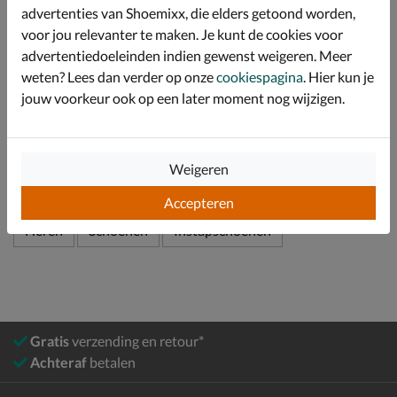
Afgewerkt met een licht EVA-foam loopzool wat een
advertenties van Shoemixx, die elders getoond worden,
uitstekende schokabsorptie heeft. Hierdoor worden de
voor jou relevanter te maken. Je kunt de cookies voor
voeten minder snel moe.
advertentiedoeleinden indien gewenst weigeren. Meer
weten? Lees dan verder op onze
cookiespagina
. Hier kun je
jouw voorkeur ook op een later moment nog wijzigen.
Specificaties
Over HEYDUDE
Weigeren
Bekijk meer
Accepteren
Heren
Schoenen
Instapschoenen
Gratis
verzending en retour*
Achteraf
betalen