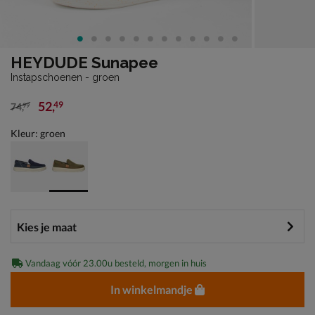
HEYDUDE Sunapee
Instapschoenen - groen
52
,
49
74
,
99
van € 74,99 voor € 52,49
Kleur: groen
Vandaag vóór 23.00u besteld, morgen in huis
In winkelmandje