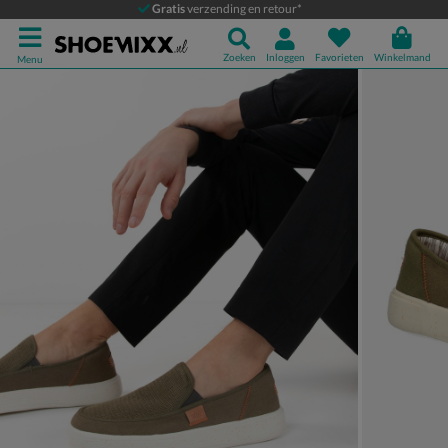
HEYDUDE Sunapee
Gratis
verzending en retour*
Instapschoenen
Zoeken
Inloggen
Favorieten
Winkelmand
Menu
Product media galerij