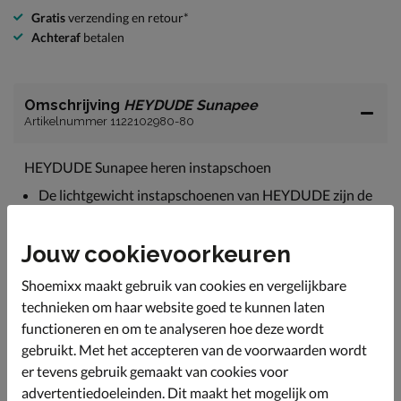
Gratis
verzending en retour*
Achteraf
betalen
Omschrijving
HEYDUDE Sunapee
Artikelnummer 1122102980-80
HEYDUDE Sunapee heren instapschoen
De lichtgewicht instapschoenen van HEYDUDE zijn de
perfect schoenen voor de warmere dagen.
Uitgevoerd in textiel en canvas.
Jouw cookievoorkeuren
Gevoerd met canvas wat een fijne verkoelende werking
heeft. Tevens voorzien van een gewatteerde hielkap
Shoemixx maakt gebruik van cookies en vergelijkbare
voor meer comfort tijdens het lopen.
technieken om haar website goed te kunnen laten
functioneren en om te analyseren hoe deze wordt
Voorzien van een uitneembaar foam-voetbed wat een
fijne demping biedt tijdens het lopen. Daarnaast zorgt
gebruikt. Met het accepteren van de voorwaarden wordt
de perforatie in het voetbed voor een snelle vocht- en
er tevens gebruik gemaakt van cookies voor
warmte-afvoer.
advertentiedoeleinden. Dit maakt het mogelijk om