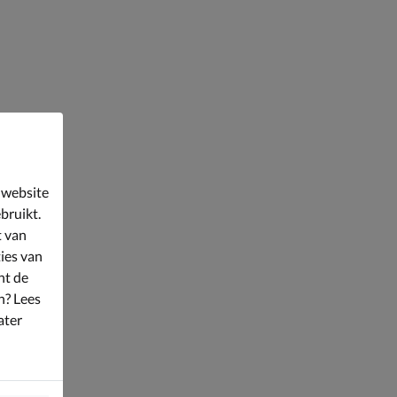
 website
bruikt.
t van
ies van
nt de
n? Lees
ater