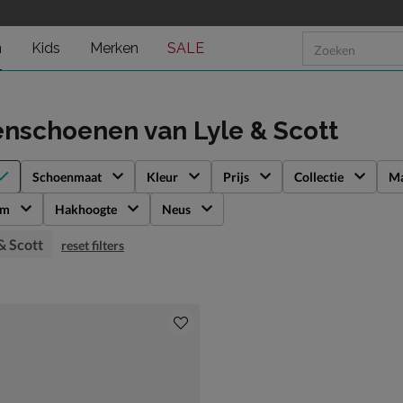
n
Kids
Merken
SALE
enschoenen
van Lyle & Scott
Schoenmaat
Kleur
Prijs
Collectie
Ma
rm
Hakhoogte
Neus
& Scott
reset filters