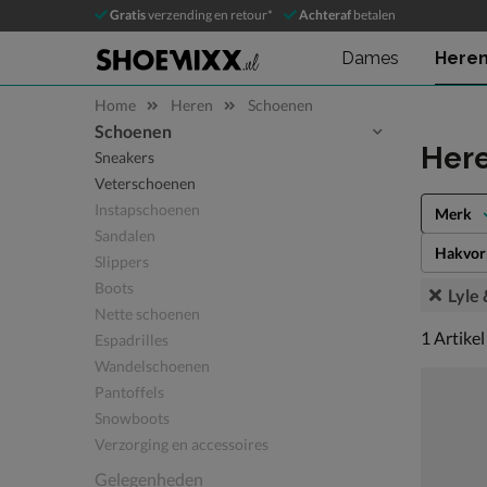
Gratis
verzending en retour*
Achteraf
betalen
Dames
Here
Home
Heren
Schoenen
Schoenen
Sla categorieën over
Her
Sneakers
Veterschoenen
Instapschoenen
Merk
Sandalen
Hakvo
Slippers
Boots
Lyle 
Nette schoenen
1 artikel
1
Artikel
Espadrilles
Wandelschoenen
Pantoffels
Snowboots
Verzorging en accessoires
Gelegenheden