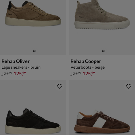
Rehab Oliver
Rehab Cooper
Lage sneakers - bruin
Veterboots - beige
van € 179,99 voor € 125,99
van € 179,99 voor € 125,99
125
,
125
,
99
99
179
,
179
,
99
99