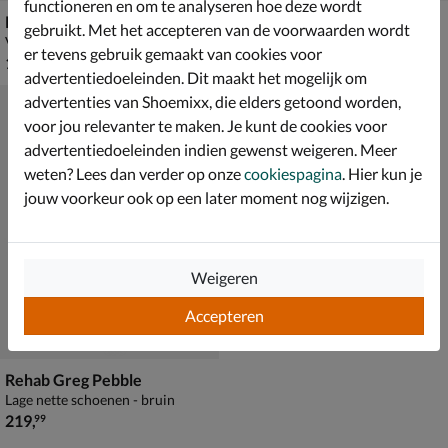
functioneren en om te analyseren hoe deze wordt
Rehab Owen
Rehab Cooper
gebruikt. Met het accepteren van de voorwaarden wordt
Veterboots - grijs
Veterboots - grijs
er tevens gebruik gemaakt van cookies voor
€ 179,99
van € 179,99 voor € 125,99
179
,
125
,
99
99
179
,
99
advertentiedoeleinden. Dit maakt het mogelijk om
advertenties van Shoemixx, die elders getoond worden,
voor jou relevanter te maken. Je kunt de cookies voor
advertentiedoeleinden indien gewenst weigeren. Meer
weten? Lees dan verder op onze
cookiespagina
. Hier kun je
jouw voorkeur ook op een later moment nog wijzigen.
Weigeren
Accepteren
Rehab Greg Pebble
Lage nette schoenen - bruin
€ 219,99
219
,
99