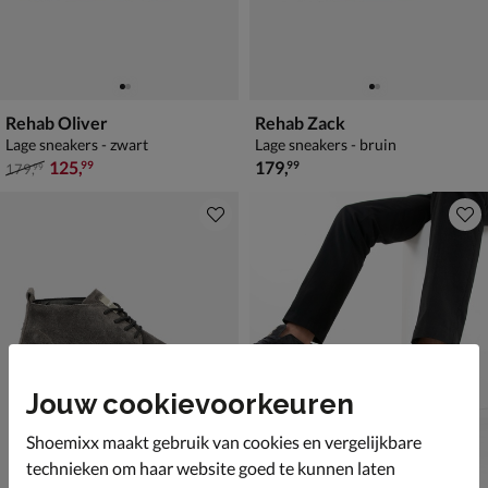
Rehab Oliver
Rehab Zack
Lage sneakers - zwart
Lage sneakers - bruin
van € 179,99 voor € 125,99
€ 179,99
125
,
179
,
99
99
179
,
99
Jouw cookievoorkeuren
Shoemixx maakt gebruik van cookies en vergelijkbare
technieken om haar website goed te kunnen laten