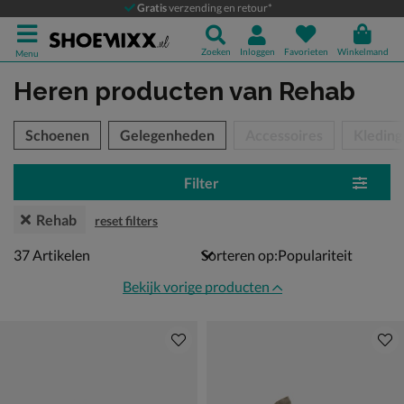
Gratis
verzending en retour*
Zoeken
Inloggen
Favorieten
Winkelmand
Menu
Heren producten
van Rehab
tegorieën over
Schoenen
Gelegenheden
Accessoires
Kleding
Filter
Rehab
reset filters
37 artikelen
37
Artikelen
Sorteren op:
Bekijk vorige producten