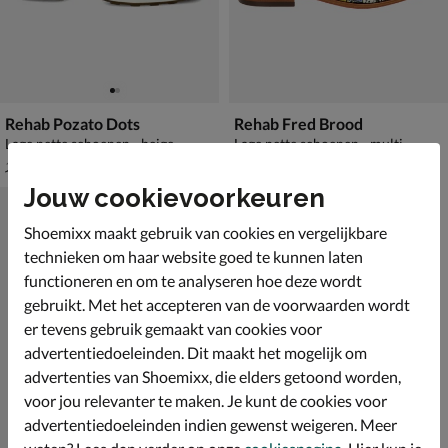
Rehab Pozato Dots
Rehab Fred Brood
Lage nette schoenen - beige
Lage nette schoenen - multi
van € 169,99 voor € 118,99
€ 199,99
118
,
199
,
99
99
169
,
99
Jouw cookievoorkeuren
Shoemixx maakt gebruik van cookies en vergelijkbare
technieken om haar website goed te kunnen laten
functioneren en om te analyseren hoe deze wordt
gebruikt. Met het accepteren van de voorwaarden wordt
er tevens gebruik gemaakt van cookies voor
advertentiedoeleinden. Dit maakt het mogelijk om
advertenties van Shoemixx, die elders getoond worden,
voor jou relevanter te maken. Je kunt de cookies voor
advertentiedoeleinden indien gewenst weigeren. Meer