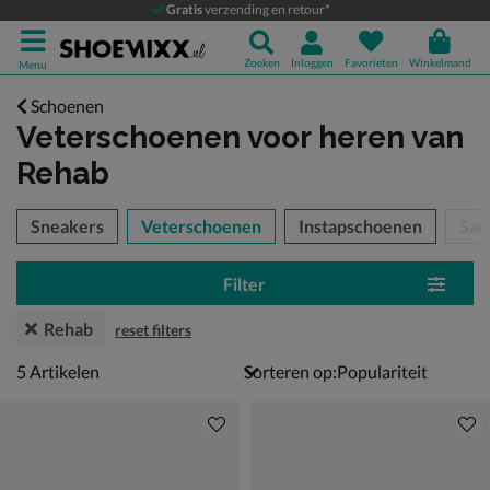
Gratis
verzending en retour*
Zoeken
Inloggen
Favorieten
Winkelmand
Menu
Schoenen
Veterschoenen voor heren
van
Rehab
tegorieën over
Sneakers
Veterschoenen
Instapschoenen
San
Filter
Rehab
reset filters
5 artikelen
5
Artikelen
Sorteren op: