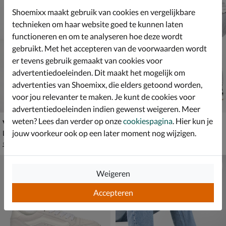
Shoemixx maakt gebruik van cookies en vergelijkbare
technieken om haar website goed te kunnen laten
functioneren en om te analyseren hoe deze wordt
gebruikt. Met het accepteren van de voorwaarden wordt
er tevens gebruik gemaakt van cookies voor
advertentiedoeleinden. Dit maakt het mogelijk om
advertenties van Shoemixx, die elders getoond worden,
voor jou relevanter te maken. Je kunt de cookies voor
advertentiedoeleinden indien gewenst weigeren. Meer
weten? Lees dan verder op onze
cookiespagina
. Hier kun je
Vans KNU Skool
Vans SK8-Hi MTE-1
jouw voorkeur ook op een later moment nog wijzigen.
Lage sneakers - beige
Hoge sneakers - zwart
van € 94,99 voor € 66,49
€ 119,99
66
,
119
,
49
99
94
,
99
Weigeren
Accepteren