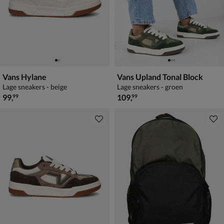
Vans Hylane
Vans Upland Tonal Block
Lage sneakers - beige
Lage sneakers - groen
€ 99,99
€ 109,99
99
,
109
,
99
99