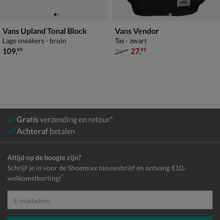
Vans Upland Tonal Block
Vans Vendor
Lage sneakers - bruin
Tas - zwart
€ 109,99
van € 39,99 voor € 27,99
109
,
27
,
99
99
39
,
99
Gratis
verzending en retour*
Achteraf
betalen
Altijd op de hoogte zijn?
Schrijf je in voor de Shoemixx nieuwsbrief en ontvang €10,-
*
welkomstkorting!
E-mailadres