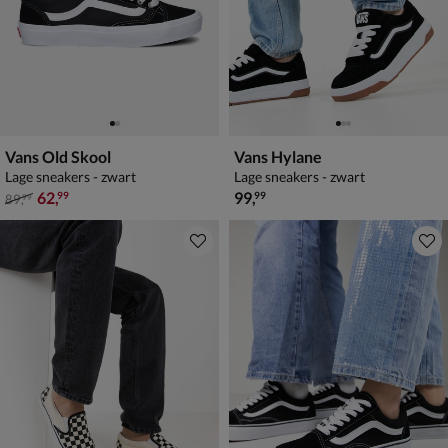
Vans Old Skool
Vans Hylane
Lage sneakers - zwart
Lage sneakers - zwart
van € 89,99 voor € 62,99
€ 99,99
62
,
99
,
99
99
89
,
99