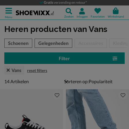
Gratis
verzending en retour*
Zoeken
Inloggen
Favorieten
Winkelmand
Menu
Heren producten
van Vans
tegorieën over
Schoenen
Gelegenheden
Accessoires
Kleding
Filter
Vans
reset filters
14 artikelen
14
Artikelen
Sorteren op: