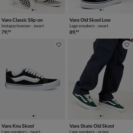
Vans Classic Slip-on
Vans Old Skool Low
Instapschoenen - zwart
Lage sneakers - zwart
€ 79,99
€ 89,99
79
,
89
,
99
99
Vans Knu Skool
Vans Skate Old Skool
Lage sneakers - zwart
Lage sneakers - groen