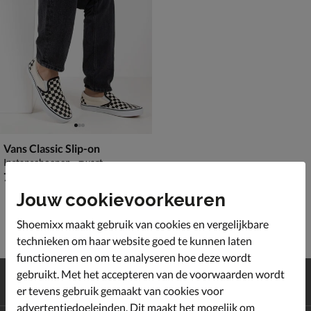
Vans Classic Slip-on
Instapschoenen - zwart
€ 79,99
79
,
99
Jouw cookievoorkeuren
Shoemixx maakt gebruik van cookies en vergelijkbare
technieken om haar website goed te kunnen laten
functioneren en om te analyseren hoe deze wordt
Gratis
verzending en retour*
gebruikt. Met het accepteren van de voorwaarden wordt
Achteraf
betalen
er tevens gebruik gemaakt van cookies voor
advertentiedoeleinden. Dit maakt het mogelijk om