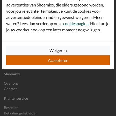
advertenties van Shoemixx, die elders getoond worden,
Altijd op de hoogte zijn?
voor jou relevanter te maken. Je kunt de cookies voor
Schrijf je in voor de Shoemixx nieuwsbrief en ontvang €10,-
*
welkomstkorting!
advertentiedoeleinden indien gewenst weigeren. Meer
weten? Lees dan verder op onze
cookiespagina
. Hier kun je
jouw voorkeur ook op een later moment nog wijzigen.
E-mailadres
Inschrijven
Weigeren
Wil je ons volgen?
Accepteren
Shoemixx
Over ons
Contact
Klantenservice
Bestellen
Betaalmogelijkheden