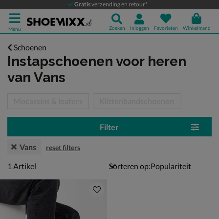
Gratis
verzending en retour*
Zoeken
Inloggen
Favorieten
Winkelmand
Menu
Schoenen
Instapschoenen voor heren
van Vans
tegorieën over
Mocassins & loafers
Klittenbandschoenen
Filter
Vans
reset filters
1 artikel
1
Artikel
Sorteren op: