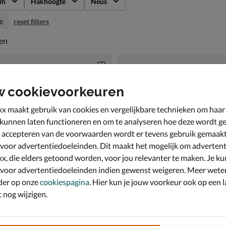
rm
Hakhoogte
Neus
e
reset filters
en
len
w cookievoorkeuren
x maakt gebruik van cookies en vergelijkbare technieken om haar
 kunnen laten functioneren en om te analyseren hoe deze wordt ge
 accepteren van de voorwaarden wordt er tevens gebruik gemaak
 voor advertentiedoeleinden. Dit maakt het mogelijk om advertent
x, die elders getoond worden, voor jou relevanter te maken. Je ku
 voor advertentiedoeleinden indien gewenst weigeren. Meer wete
der op onze
cookiespagina
. Hier kun je jouw voorkeur ook op een l
nog wijzigen.