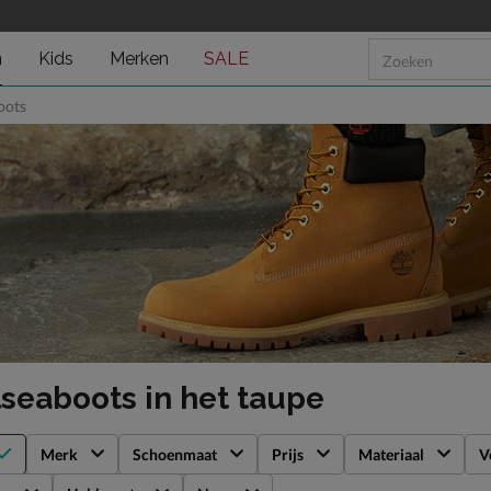
n
Kids
Merken
SALE
oots
lseaboots
in het taupe
Merk
Schoenmaat
Prijs
Materiaal
V