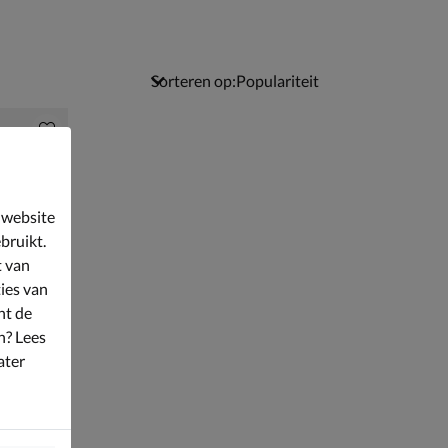
Sorteren op:
 website
bruikt.
t van
ies van
nt de
n? Lees
ater