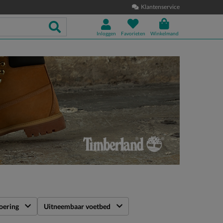
Klantenservice
Inloggen
Favorieten
Winkelmand
oering
Uitneembaar voetbed