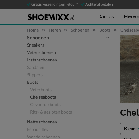
Gratis
verzending en retour*
Achteraf
betalen
Dames
Here
Home
Heren
Schoenen
Boots
Chelseab
Schoenen
Sla categorieën over
Sneakers
Veterschoenen
Instapschoenen
Sandalen
Slippers
Boots
Veterboots
Chelseaboots
Gevoerde boots
Che
Rits- & gesloten boots
Nette schoenen
Kleur
Espadrilles
Wandelschoenen