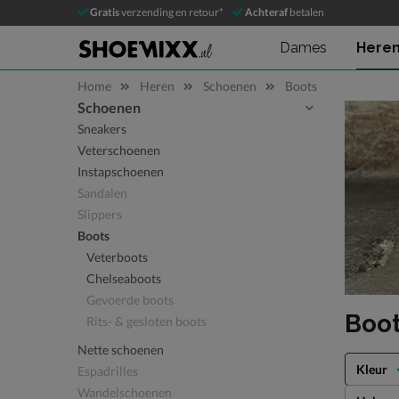
Gratis
verzending en retour*
Achteraf
betalen
Dames
Here
Home
Heren
Schoenen
Boots
Schoenen
Sla categorieën over
Sneakers
Veterschoenen
Instapschoenen
Sandalen
Slippers
Boots
Veterboots
Chelseaboots
Gevoerde boots
Boot
Rits- & gesloten boots
Nette schoenen
Kleur
Espadrilles
Wandelschoenen