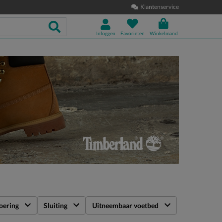
Klantenservice
Inloggen
Favorieten
Winkelmand
oering
Sluiting
Uitneembaar voetbed