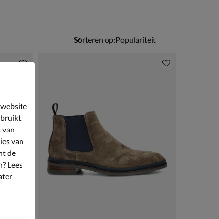
Sorteren op:
 website
bruikt.
t van
ies van
nt de
n? Lees
ater