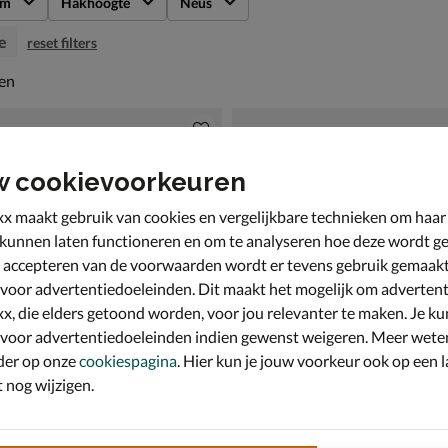
rm
Hakhoogte
Neus
e
reset filters
en
len
w cookievoorkeuren
x maakt gebruik van cookies en vergelijkbare technieken om haar
 kunnen laten functioneren en om te analyseren hoe deze wordt ge
 accepteren van de voorwaarden wordt er tevens gebruik gemaak
 voor advertentiedoeleinden. Dit maakt het mogelijk om advertent
x, die elders getoond worden, voor jou relevanter te maken. Je ku
 voor advertentiedoeleinden indien gewenst weigeren. Meer wete
der op onze
cookiespagina
. Hier kun je jouw voorkeur ook op een l
nog wijzigen.