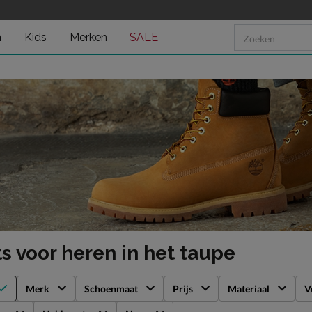
n
Kids
Merken
SALE
s voor heren
in het taupe
Merk
Schoenmaat
Prijs
Materiaal
V