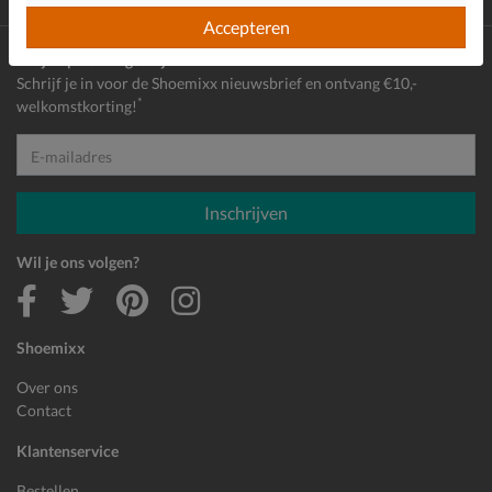
Achteraf
betalen
Accepteren
Altijd op de hoogte zijn?
Schrijf je in voor de Shoemixx nieuwsbrief en ontvang €10,-
*
welkomstkorting!
E-mailadres
Inschrijven
Wil je ons volgen?
Shoemixx
Over ons
Contact
Klantenservice
Bestellen