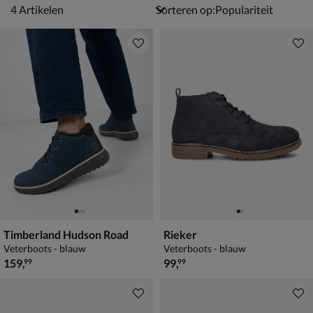
4 artikelen
4
Artikelen
Sorteren op:
Timberland Hudson Road
Rieker
Veterboots - blauw
Veterboots - blauw
€ 159,99
€ 99,99
159
,
99
,
99
99