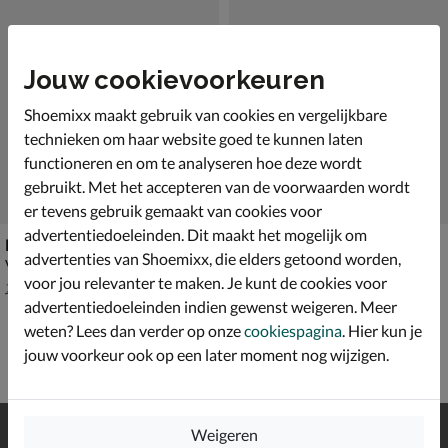
Jouw cookievoorkeuren
Shoemixx maakt gebruik van cookies en vergelijkbare
technieken om haar website goed te kunnen laten
functioneren en om te analyseren hoe deze wordt
gebruikt. Met het accepteren van de voorwaarden wordt
er tevens gebruik gemaakt van cookies voor
advertentiedoeleinden. Dit maakt het mogelijk om
Rieker
Bugatti Costa
advertenties van Shoemixx, die elders getoond worden,
Veterboots - blauw
Chelseaboots - blauw
voor jou relevanter te maken. Je kunt de cookies voor
van € 109,99 voor € 76,99
van € 99,99 voor € 69,99
76
,
69
,
99
99
109
,
99
,
99
99
advertentiedoeleinden indien gewenst weigeren. Meer
weten? Lees dan verder op onze
cookiespagina
. Hier kun je
jouw voorkeur ook op een later moment nog wijzigen.
Gratis
verzending en retour*
Weigeren