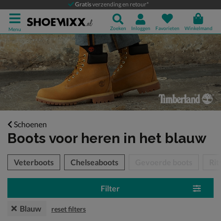
Gratis
verzending en retour*
Zoeken
Inloggen
Favorieten
Winkelmand
Menu
Schoenen
Boots voor heren
in het blauw
tegorieën over
Veterboots
Chelseaboots
Gevoerde boots
Rit
Filter
Blauw
reset filters