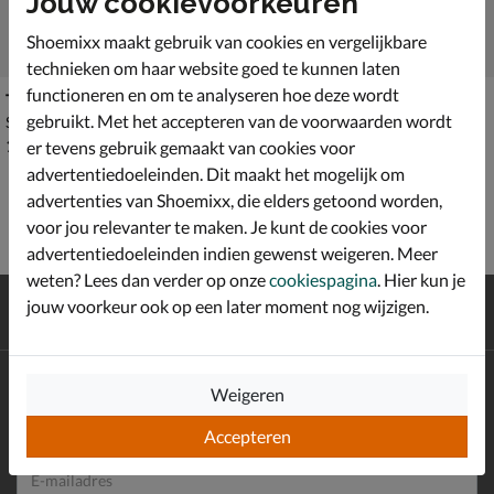
Jouw cookievoorkeuren
Shoemixx maakt gebruik van cookies en vergelijkbare
technieken om haar website goed te kunnen laten
functioneren en om te analyseren hoe deze wordt
Teva Terra FI5
Ecco Receptor Trekk
gebruikt. Met het accepteren van de voorwaarden wordt
Sandalen - blauw
Lage sneakers - blauw
€ 109,99
€ 149,99
109
,
149
,
99
99
er tevens gebruik gemaakt van cookies voor
advertentiedoeleinden. Dit maakt het mogelijk om
advertenties van Shoemixx, die elders getoond worden,
voor jou relevanter te maken. Je kunt de cookies voor
advertentiedoeleinden indien gewenst weigeren. Meer
weten? Lees dan verder op onze
cookiespagina
. Hier kun je
Gratis
verzending en retour*
jouw voorkeur ook op een later moment nog wijzigen.
Achteraf
betalen
Altijd op de hoogte zijn?
Weigeren
Schrijf je in voor de Shoemixx nieuwsbrief en ontvang €10,-
*
welkomstkorting!
Accepteren