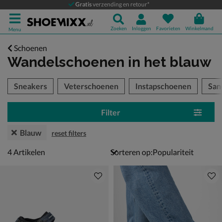
Gratis
verzending en retour*
Zoeken
Inloggen
Favorieten
Winkelmand
Menu
Schoenen
Wandelschoenen
in het blauw
tegorieën over
Sneakers
Veterschoenen
Instapschoenen
San
Filter
Blauw
reset filters
4 artikelen
4
Artikelen
Sorteren op: