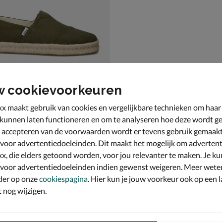
w cookievoorkeuren
x maakt gebruik van cookies en vergelijkbare technieken om haar
 kunnen laten functioneren en om te analyseren hoe deze wordt ge
 accepteren van de voorwaarden wordt er tevens gebruik gemaak
p Rope 2.0
s - groen
 voor advertentiedoeleinden. Dit maakt het mogelijk om advertent
,99 voor € 48,99
9
x, die elders getoond worden, voor jou relevanter te maken. Je ku
 voor advertentiedoeleinden indien gewenst weigeren. Meer wete
der op onze
cookiespagina
. Hier kun je jouw voorkeur ook op een l
nog wijzigen.