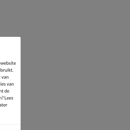
 website
bruikt.
t van
ies van
nt de
n? Lees
ater