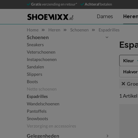
Gratis
verzending en retour*
Achteraf
betalen
Dames
Here
Home
Heren
Schoenen
Espadrilles
Schoenen
Sla categorieën over
Espa
Sneakers
Veterschoenen
Instapschoenen
Kleur
Sandalen
Hakvo
Slippers
Boots
Gro
Nette schoenen
1 artikel
1
Artikel
Espadrilles
Wandelschoenen
Pantoffels
Snowboots
Verzorging en accessoires
Gelegenheden