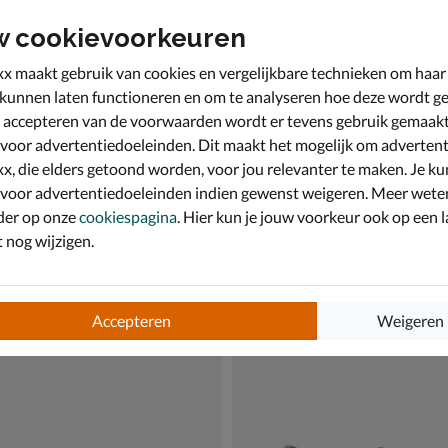
w cookievoorkeuren
x maakt gebruik van cookies en vergelijkbare technieken om haar
 kunnen laten functioneren en om te analyseren hoe deze wordt ge
 accepteren van de voorwaarden wordt er tevens gebruik gemaak
 voor advertentiedoeleinden. Dit maakt het mogelijk om advertent
x, die elders getoond worden, voor jou relevanter te maken. Je ku
 voor advertentiedoeleinden indien gewenst weigeren. Meer wete
der op onze
cookiespagina
. Hier kun je jouw voorkeur ook op een l
nog wijzigen.
ock Arizona Eva
Reef Cushion Phantom
- groen
Slippers - groen
€ 69,99
69
,
99
Accepteren
Weigeren