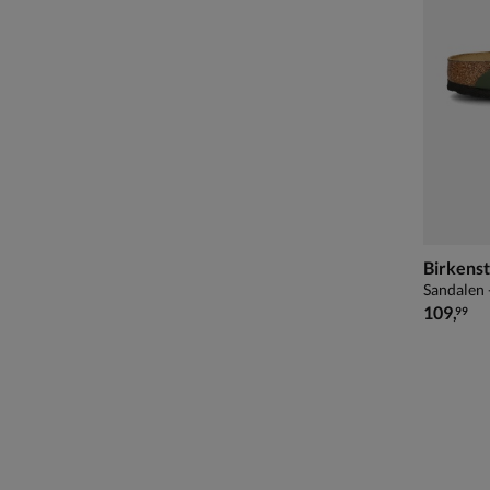
Birkens
Sandalen 
€ 109,99
109
,
99