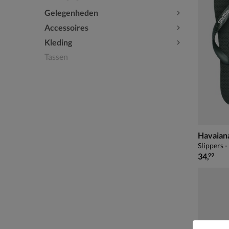
Gelegenheden
Accessoires
Kleding
Tassen
Havaiana
Slippers -
€ 34,99
34
,
99