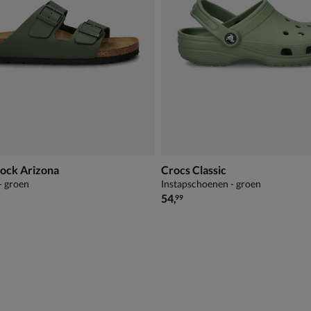
tock Arizona
Crocs Classic
- groen
Instapschoenen - groen
€ 54,99
54
,
99