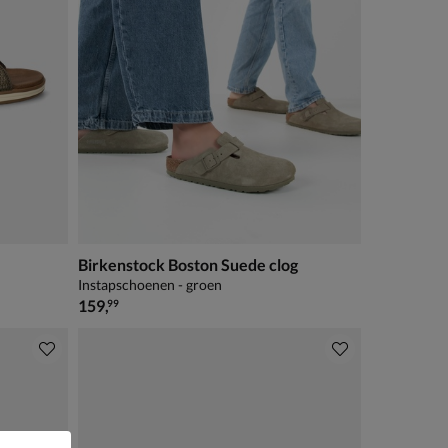
Birkenstock Boston Suede clog
Instapschoenen - groen
€ 159,99
159
,
99