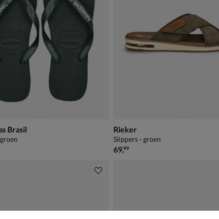
s Brasil
Rieker
 groen
Slippers - groen
€ 69,99
69
,
99