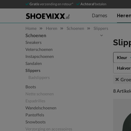
Gratis
verzending en retour*
Achteraf
betalen
Dames
Here
Home
Heren
Schoenen
Slippers
Schoenen
Sla categorieën over
Slip
Sneakers
Veterschoenen
Instapschoenen
Kleur
Sandalen
Hakvo
Slippers
Badslippers
Gro
Boots
8 artikel
8
Artike
Nette schoenen
Espadrilles
Wandelschoenen
Pantoffels
Snowboots
Verzorging en accessoires