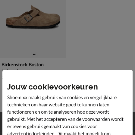
Birkenstock Boston
Instapschoenen - cognac
€ 159,99
159
,
99
Jouw cookievoorkeuren
Shoemixx maakt gebruik van cookies en vergelijkbare
technieken om haar website goed te kunnen laten
functioneren en om te analyseren hoe deze wordt
Gratis
verzending en retour*
gebruikt. Met het accepteren van de voorwaarden wordt
Achteraf
betalen
er tevens gebruik gemaakt van cookies voor
advertentiedoeleinden. Dit maakt het mogelijk om