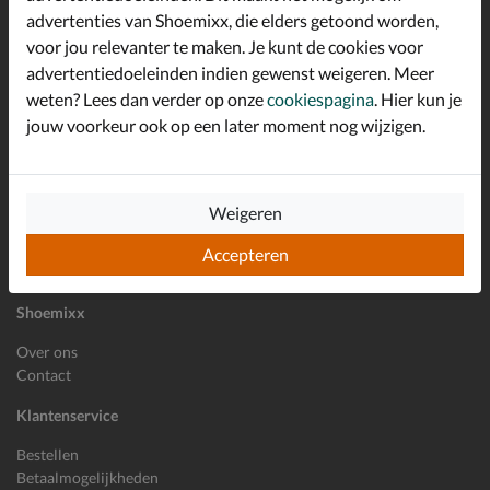
advertenties van Shoemixx, die elders getoond worden,
Altijd op de hoogte zijn?
voor jou relevanter te maken. Je kunt de cookies voor
Schrijf je in voor de Shoemixx nieuwsbrief en ontvang €10,-
*
welkomstkorting!
advertentiedoeleinden indien gewenst weigeren. Meer
weten? Lees dan verder op onze
cookiespagina
. Hier kun je
jouw voorkeur ook op een later moment nog wijzigen.
E-mailadres
Inschrijven
Weigeren
Wil je ons volgen?
Accepteren
Shoemixx
Over ons
Contact
Klantenservice
Bestellen
Betaalmogelijkheden