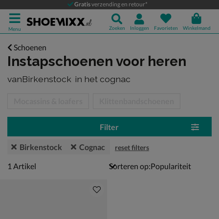
Gratis
verzending en retour*
Zoeken
Inloggen
Favorieten
Winkelmand
Menu
Schoenen
Instapschoenen voor heren
vanBirkenstock
in het cognac
tegorieën over
Mocassins & loafers
Klittenbandschoenen
Filter
Birkenstock
Cognac
reset filters
1 artikel
1
Artikel
Sorteren op: