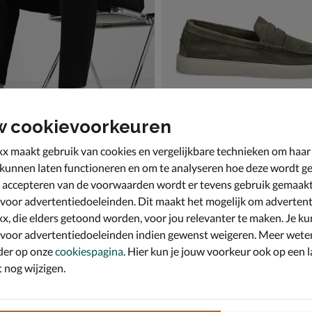
w cookievoorkeuren
x maakt gebruik van cookies en vergelijkbare technieken om haar
 kunnen laten functioneren en om te analyseren hoe deze wordt ge
 accepteren van de voorwaarden wordt er tevens gebruik gemaak
one
Blackstone
 & loafers - bruin
Mocassins & loafers - groen
 voor advertentiedoeleinden. Dit maakt het mogelijk om advertent
9,99 voor € 111,99
van € 159,99 voor € 111,99
1
,
111
,
99
99
159
,
99
x, die elders getoond worden, voor jou relevanter te maken. Je ku
 voor advertentiedoeleinden indien gewenst weigeren. Meer wete
der op onze
cookiespagina
. Hier kun je jouw voorkeur ook op een l
nog wijzigen.