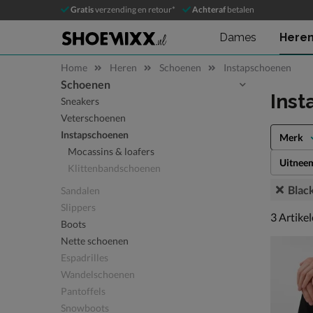
Gratis
verzending en retour*
Achteraf
betalen
Dames
Here
Home
Heren
Schoenen
Instapschoenen
Schoenen
Sla categorieën over
Inst
Sneakers
Veterschoenen
Instapschoenen
Merk
Mocassins & loafers
Uitnee
Klittenbandschoenen
Blac
Sandalen
Slippers
3 artikel
3
Artike
Boots
Nette schoenen
Espadrilles
Wandelschoenen
Pantoffels
Snowboots