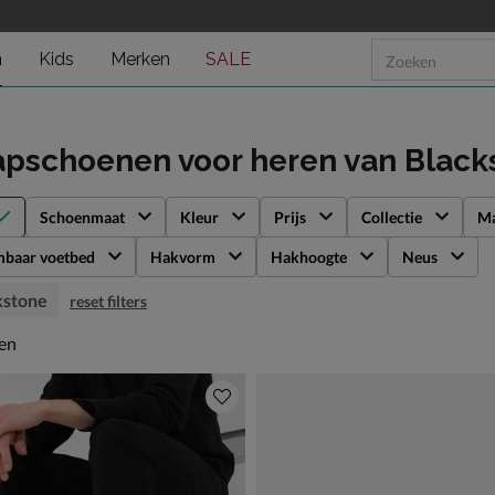
n
Kids
Merken
SALE
apschoenen voor heren
van Black
Schoenmaat
Kleur
Prijs
Collectie
Ma
mbaar voetbed
Hakvorm
Hakhoogte
Neus
kstone
reset filters
en
len