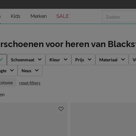
n
Kids
Merken
SALE
rschoenen voor heren
van Blacks
Schoenmaat
Kleur
Prijs
Materiaal
V
gte
Neus
kstone
reset filters
en
len