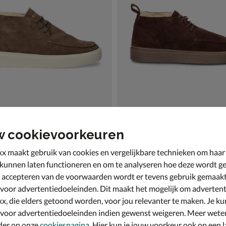
w cookievoorkeuren
one Saloon
Blackstone Saloon
s - bruin
Veterboots - bruin
x maakt gebruik van cookies en vergelijkbare technieken om haar
€ 159,99
159
,
99
 kunnen laten functioneren en om te analyseren hoe deze wordt ge
 accepteren van de voorwaarden wordt er tevens gebruik gemaak
 voor advertentiedoeleinden. Dit maakt het mogelijk om advertent
x, die elders getoond worden, voor jou relevanter te maken. Je ku
 voor advertentiedoeleinden indien gewenst weigeren. Meer wete
der op onze
cookiespagina
. Hier kun je jouw voorkeur ook op een l