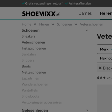
Gratis
verzending en retour*
Achteraf
betalen
Dames
Here
Home
Heren
Schoenen
Veterschoenen
Schoenen
Sla categorieën over
Vete
Sneakers
Veterschoenen
Instapschoenen
Merk
Sandalen
Hakhoo
Slippers
Boots
Blac
Nette schoenen
4 artikel
4
Artike
Espadrilles
Wandelschoenen
Pantoffels
Snowboots
Verzorging en accessoires
Gelegenheden