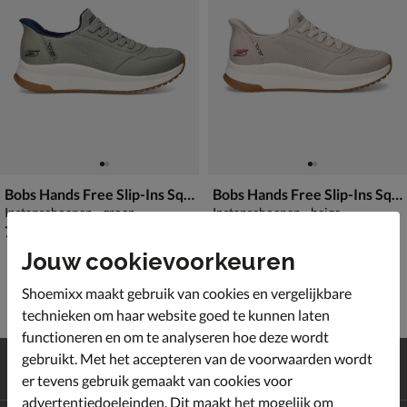
Bobs Hands Free Slip-Ins Squad 4
Bobs Hands Free Slip-Ins Squad 4
Instapschoenen - groen
Instapschoenen - beige
€ 79,99
€ 79,99
79
,
79
,
99
99
Jouw cookievoorkeuren
Shoemixx maakt gebruik van cookies en vergelijkbare
technieken om haar website goed te kunnen laten
functioneren en om te analyseren hoe deze wordt
Gratis
verzending en retour*
gebruikt. Met het accepteren van de voorwaarden wordt
Achteraf
betalen
er tevens gebruik gemaakt van cookies voor
advertentiedoeleinden. Dit maakt het mogelijk om