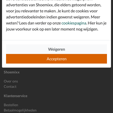
advertenties van Shoemixx, die elders getoond worden,
Altijd op de hoogte zijn?
voor jou relevanter te maken. Je kunt de cookies voor
Schrijf je in voor de Shoemixx nieuwsbrief en ontvang €10,-
*
welkomstkorting!
advertentiedoeleinden indien gewenst weigeren. Meer
weten? Lees dan verder op onze
cookiespagina
. Hier kun je
jouw voorkeur ook op een later moment nog wijzigen.
E-mailadres
Inschrijven
Weigeren
Wil je ons volgen?
Accepteren
Shoemixx
Over ons
Contact
Klantenservice
Bestellen
Betaalmogelijkheden