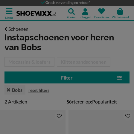
Gratis
verzending en retour*
Zoeken
Inloggen
Favorieten
Winkelmand
Menu
Schoenen
Instapschoenen voor heren
van Bobs
tegorieën over
Mocassins & loafers
Klittenbandschoenen
Filter
Bobs
reset filters
2 artikelen
2
Artikelen
Sorteren op: