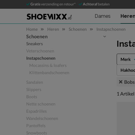
Gratis
verzending en retour*
Achteraf
betalen
Dames
Here
Home
Heren
Schoenen
Instapschoenen
Schoenen
Sla categorieën over
Inst
Sneakers
Veterschoenen
Instapschoenen
Merk
Mocassins & loafers
Hakhoo
Klittenbandschoenen
Bobs
Sandalen
Slippers
1 artikel
1
Artikel
Boots
Nette schoenen
Espadrilles
Wandelschoenen
Pantoffels
Snowboots