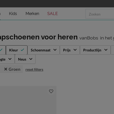
n
Kids
Merken
SALE
apschoenen voor heren
vanBobs
in het
Kleur
Schoenmaat
Prijs
Productlijn
gte
Neus
Groen
reset filters