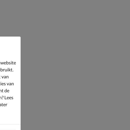
 website
bruikt.
t van
ies van
nt de
n? Lees
ater