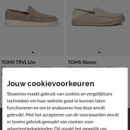
TOMS TRVL Lite
TOMS Alonso
Mocassins & loafers - beige
Mocassins & loafers - beige
€ 89,99
€ 79,99
89
,
79
,
99
99
Jouw cookievoorkeuren
Shoemixx maakt gebruik van cookies en vergelijkbare
technieken om haar website goed te kunnen laten
functioneren en om te analyseren hoe deze wordt
Gratis
verzending en retour*
gebruikt. Met het accepteren van de voorwaarden wordt
Achteraf
betalen
er tevens gebruik gemaakt van cookies voor
advertentiedoeleinden. Dit maakt het mogelijk om