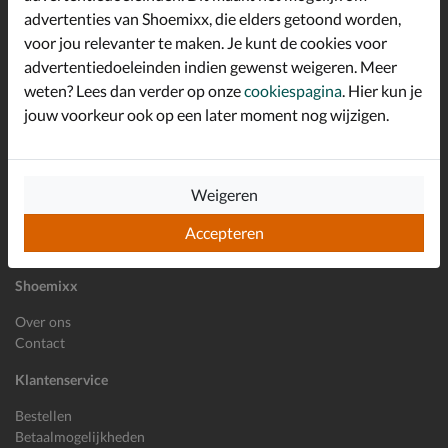
advertenties van Shoemixx, die elders getoond worden,
Altijd op de hoogte zijn?
voor jou relevanter te maken. Je kunt de cookies voor
Schrijf je in voor de Shoemixx nieuwsbrief en ontvang €10,-
*
welkomstkorting!
advertentiedoeleinden indien gewenst weigeren. Meer
weten? Lees dan verder op onze
cookiespagina
. Hier kun je
jouw voorkeur ook op een later moment nog wijzigen.
E-mailadres
Inschrijven
Weigeren
Wil je ons volgen?
Accepteren
Shoemixx
Over ons
Contact
Klantenservice
Bestellen
Betaalmogelijkheden