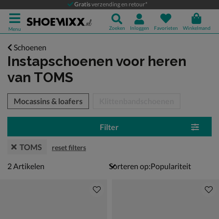
Gratis
verzending en retour*
Zoeken
Inloggen
Favorieten
Winkelmand
Menu
Schoenen
Instapschoenen voor heren
van TOMS
tegorieën over
Mocassins & loafers
Klittenbandschoenen
Filter
TOMS
reset filters
2 artikelen
2
Artikelen
Sorteren op: