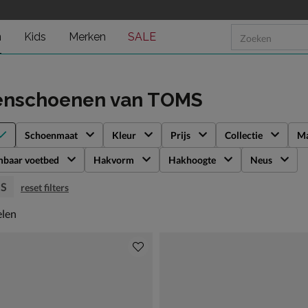
n
Kids
Merken
SALE
enschoenen
van TOMS
Schoenmaat
Kleur
Prijs
Collectie
Ma
mbaar voetbed
Hakvorm
Hakhoogte
Neus
S
reset filters
len
elen