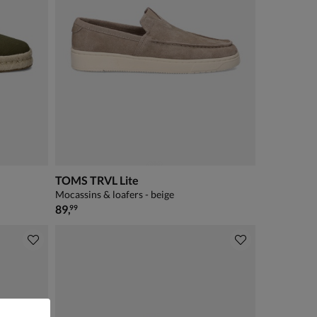
TOMS TRVL Lite
Mocassins & loafers - beige
€ 89,99
89
,
99