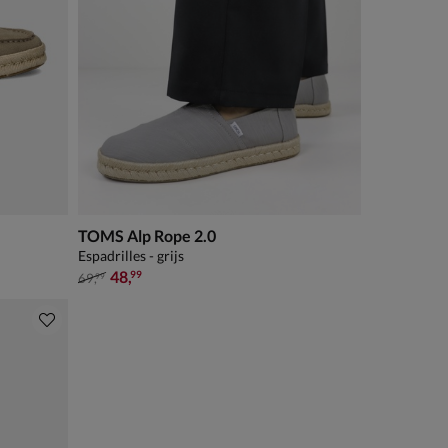
TOMS Alp Rope 2.0
Espadrilles - grijs
van € 69,99 voor € 48,99
48
,
99
69
,
99