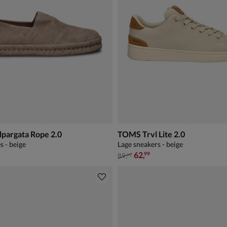
pargata Rope 2.0
TOMS Trvl Lite 2.0
s - beige
Lage sneakers - beige
van € 89,99 voor € 62,99
62
,
99
89
,
99