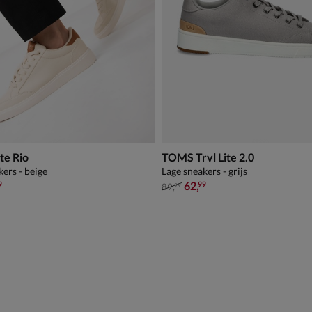
te Rio
TOMS Trvl Lite 2.0
kers - beige
Lage sneakers - grijs
,99 voor € 55,99
van € 89,99 voor € 62,99
62
,
9
99
89
,
99