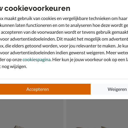
w cookievoorkeuren
x maakt gebruik van cookies en vergelijkbare technieken om haar
 kunnen laten functioneren en om te analyseren hoe deze wordt ge
 accepteren van de voorwaarden wordt er tevens gebruik gemaak
 voor advertentiedoeleinden. Dit maakt het mogelijk om advertent
x, die elders getoond worden, voor jou relevanter te maken. Je ku
 voor advertentiedoeleinden indien gewenst weigeren. Meer wete
der op onze
cookiespagina
. Hier kun je jouw voorkeur ook op een l
nog wijzigen.
lonso
TOMS Santiago Mesh
 & loafers - beige
Espadrilles - beige
€ 79,99
79
,
99
Accepteren
Weigeren