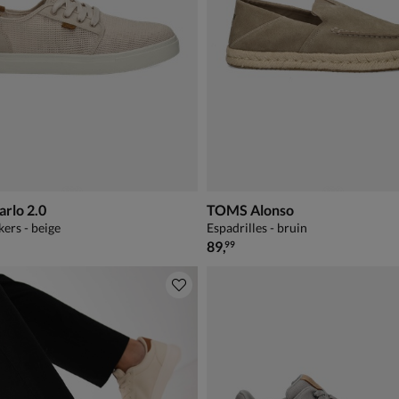
rlo 2.0
TOMS Alonso
kers - beige
Espadrilles - bruin
€ 89,99
89
,
99