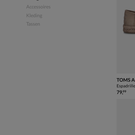
Accessoires
Kleding
Tassen
TOMS Al
Espadrille
€ 79,99
79
,
99