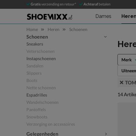
Gratis
verzending en retour*
Achteraf
betalen
Dames
Here
Home
Heren
Schoenen
Schoenen
Sla categorieën over
Her
Sneakers
Veterschoenen
Instapschoenen
Merk
Sandalen
Uitnee
Slippers
Boots
TOM
Nette schoenen
14 artike
14
Artik
Espadrilles
Wandelschoenen
Pantoffels
Snowboots
Verzorging en accessoires
Gelegenheden