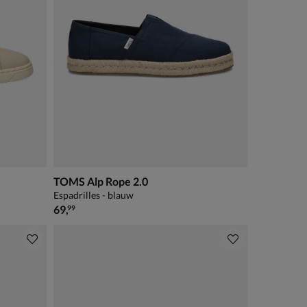
TOMS Alp Rope 2.0
Espadrilles - blauw
€ 69,99
69
,
99