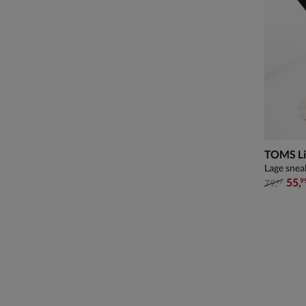
TOMS Li
Lage snea
van € 79
55
,
9
79
,
99