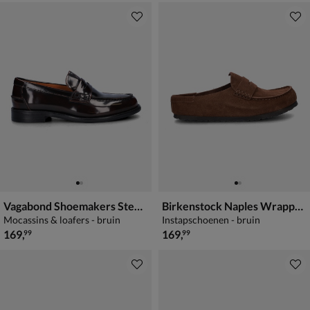
Vagabond Shoemakers Steven
Birkenstock Naples Wrapped
Mocassins & loafers - bruin
Instapschoenen - bruin
€ 169,99
€ 169,99
169
,
169
,
99
99