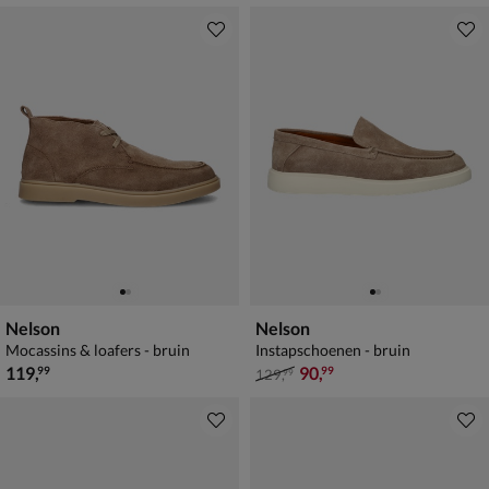
Nelson
Nelson
Mocassins & loafers - bruin
Instapschoenen - bruin
€ 119,99
van € 129,99 voor € 90,99
119
,
90
,
99
99
129
,
99