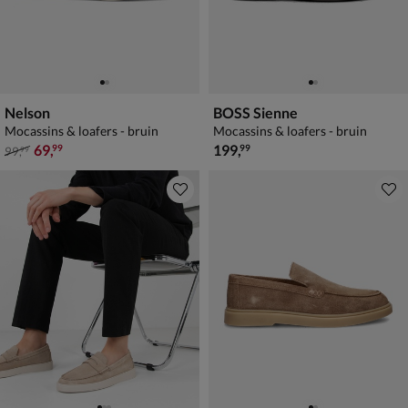
Nelson
BOSS Sienne
Mocassins & loafers - bruin
Mocassins & loafers - bruin
van € 99,99 voor € 69,99
€ 199,99
69
,
199
,
99
99
99
,
99