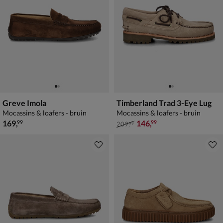
Greve Imola
Timberland Trad 3-Eye Lug
Mocassins & loafers - bruin
Mocassins & loafers - bruin
€ 169,99
van € 209,99 voor € 146,99
169
,
146
,
99
99
209
,
99