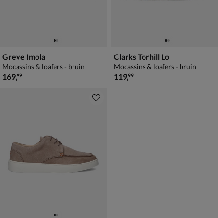
Greve Imola
Clarks Torhill Lo
Mocassins & loafers - bruin
Mocassins & loafers - bruin
€ 169,99
€ 119,99
169
,
119
,
99
99