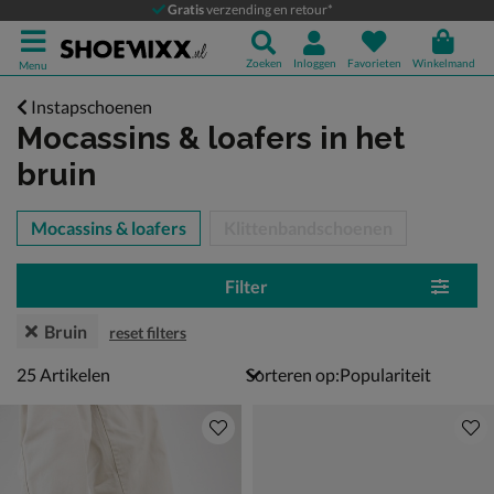
Gratis
verzending en retour*
Zoeken
Inloggen
Favorieten
Winkelmand
Menu
Instapschoenen
Mocassins & loafers
in het
bruin
tegorieën over
Mocassins & loafers
Klittenbandschoenen
Filter
Bruin
reset filters
25 artikelen
25
Artikelen
Sorteren op: