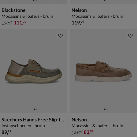
Blackstone
Nelson
Mocassins & loafers - bruin
Mocassins & loafers - bruin
van € 159,99 voor € 111,99
€ 119,99
111
,
119
,
99
99
159
,
99
Skechers Hands Free Slip-Ins Hasting
Nelson
Instapschoenen - bruin
Mocassins & loafers - bruin
€ 89,99
van € 119,99 voor € 83,99
89
,
83
,
99
99
119
,
99