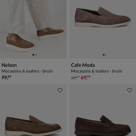
Nelson
Cafe Moda
Mocassins & loafers - bruin
Mocassins & loafers - bruin
€ 99,99
van € 99,99 voor € 69,99
99
,
69
,
99
99
99
,
99