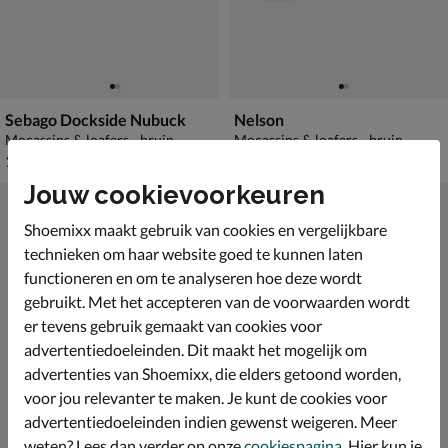
Sebago Dockside Nubuck
Nelson
Mocassins & loafers - bruin
Mocassins & loafers - bruin
€ 169,99
€ 129,99
169
,
129
,
99
99
Jouw cookievoorkeuren
Shoemixx maakt gebruik van cookies en vergelijkbare
technieken om haar website goed te kunnen laten
functioneren en om te analyseren hoe deze wordt
gebruikt. Met het accepteren van de voorwaarden wordt
er tevens gebruik gemaakt van cookies voor
advertentiedoeleinden. Dit maakt het mogelijk om
advertenties van Shoemixx, die elders getoond worden,
voor jou relevanter te maken. Je kunt de cookies voor
advertentiedoeleinden indien gewenst weigeren. Meer
weten? Lees dan verder op onze
cookiespagina
. Hier kun je