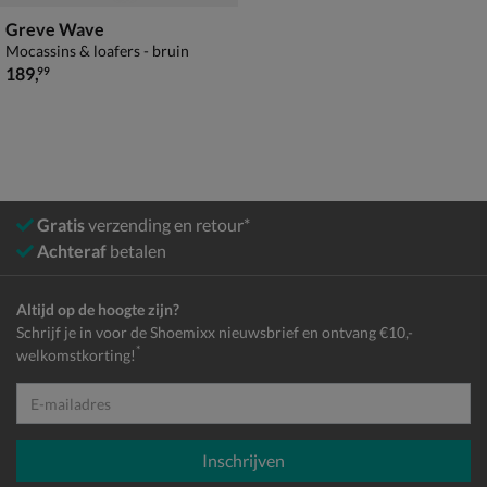
Greve Wave
Mocassins & loafers - bruin
€ 189,99
189
,
99
Gratis
verzending en retour*
Achteraf
betalen
Altijd op de hoogte zijn?
Schrijf je in voor de Shoemixx nieuwsbrief en ontvang €10,-
*
welkomstkorting!
E-mailadres
Inschrijven