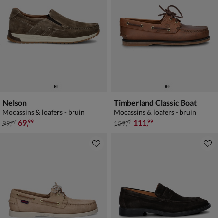
Nelson
Timberland Classic Boat
Mocassins & loafers - bruin
Mocassins & loafers - bruin
van € 99,99 voor € 69,99
van € 159,99 voor € 111,99
69
,
111
,
99
99
99
,
159
,
99
99