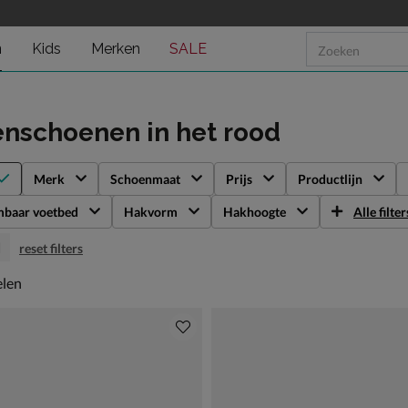
n
Kids
Merken
SALE
enschoenen
in het rood
Merk
Schoenmaat
Prijs
Productlijn
mbaar voetbed
Hakvorm
Hakhoogte
Alle filter
d
reset filters
len
elen