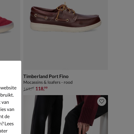
Timberland Port Fino
Mocassins & loafers - rood
 website
van € 169,99 voor € 118,99
118
,
99
169
,
99
bruikt.
t van
ies van
nt de
n? Lees
ater