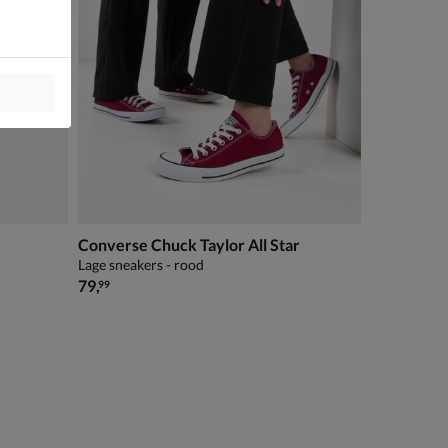
Converse Chuck Taylor All Star
Lage sneakers - rood
€ 79,99
79
,
99