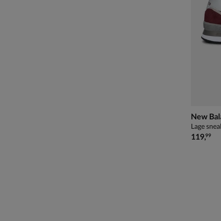
New Bal
Lage snea
€ 119,99
119
,
99