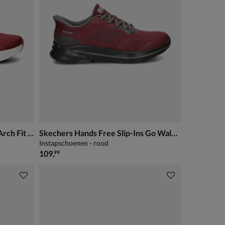
Skechers Hands Free Slip-Ins Arch Fit Fiddow
Skechers Hands Free Slip-Ins Go Walk 8
Instapschoenen - rood
€ 109,99
109
,
99