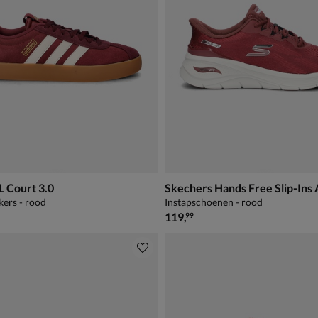
L Court 3.0
kers - rood
Instapschoenen - rood
€ 119,99
119
,
99