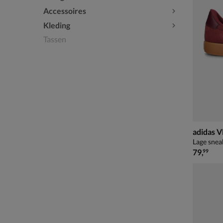
Accessoires
Kleding
Tassen
adidas V
Lage snea
€ 79,99
79
,
99