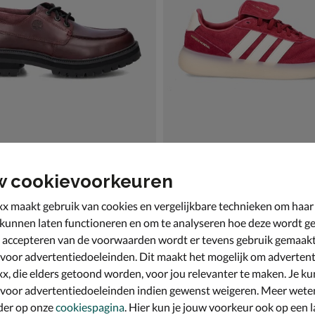
w cookievoorkeuren
nd Britton Drive
adidas Barreda Mundo
enen - rood
Lage sneakers - rood
x maakt gebruik van cookies en vergelijkbare technieken om haar
€ 89,99
89
,
99
 kunnen laten functioneren en om te analyseren hoe deze wordt ge
 accepteren van de voorwaarden wordt er tevens gebruik gemaak
 voor advertentiedoeleinden. Dit maakt het mogelijk om advertent
x, die elders getoond worden, voor jou relevanter te maken. Je ku
 voor advertentiedoeleinden indien gewenst weigeren. Meer wete
der op onze
cookiespagina
. Hier kun je jouw voorkeur ook op een l