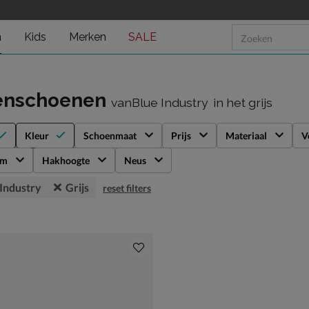
n
Kids
Merken
SALE
enschoenen
vanBlue Industry
in het grijs
Kleur
Schoenmaat
Prijs
Materiaal
V
rm
Hakhoogte
Neus
 Industry
Grijs
reset filters