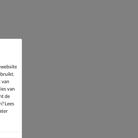
 website
bruikt.
t van
ies van
nt de
n? Lees
ater