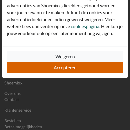
advertenties van Shoemixx, die elders getoond worden,
Altijd op de hoogte zijn?
voor jou relevanter te maken. Je kunt de cookies voor
Schrijf je in voor de Shoemixx nieuwsbrief en ontvang €10,-
*
welkomstkorting!
advertentiedoeleinden indien gewenst weigeren. Meer
weten? Lees dan verder op onze
cookiespagina
. Hier kun je
jouw voorkeur ook op een later moment nog wijzigen.
E-mailadres
Inschrijven
Weigeren
Wil je ons volgen?
Accepteren
Shoemixx
Over ons
Contact
Klantenservice
Bestellen
Betaalmogelijkheden