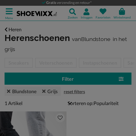
Gratis
verzending en retour*
Zoeken
Inloggen
Favorieten
Winkelmand
Menu
Heren
Herenschoenen
vanBlundstone
in het
grijs
tegorieën over
Sneakers
Veterschoenen
Instapschoenen
San
Filter
Blundstone
Grijs
reset filters
1 artikel
1
Artikel
Sorteren op: