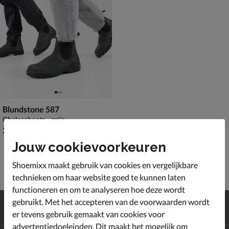
Blundstone 587
Chelseaboots - grijs
€ 209,99
209
,
99
Jouw cookievoorkeuren
Shoemixx maakt gebruik van cookies en vergelijkbare
technieken om haar website goed te kunnen laten
functioneren en om te analyseren hoe deze wordt
Gratis
verzending en retour*
gebruikt. Met het accepteren van de voorwaarden wordt
Achteraf
betalen
er tevens gebruik gemaakt van cookies voor
advertentiedoeleinden. Dit maakt het mogelijk om