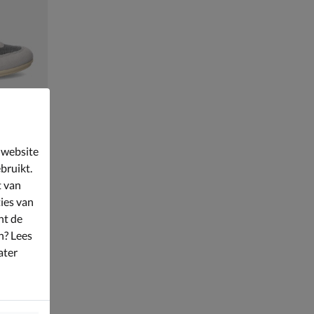
 website
bruikt.
t van
ies van
nt de
n? Lees
ater