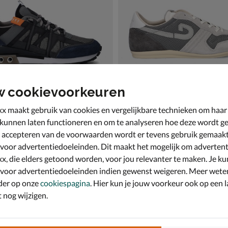
w cookievoorkeuren
x maakt gebruik van cookies en vergelijkbare technieken om haar
 kunnen laten functioneren en om te analyseren hoe deze wordt ge
 accepteren van de voorwaarden wordt er tevens gebruik gemaak
earia
Cruyff Indoor Classic
ers - grijs
Lage sneakers - grijs
 voor advertentiedoeleinden. Dit maakt het mogelijk om advertent
4,99 voor € 94,49
van € 129,99 voor € 90,99
,
90
,
49
99
129
,
99
x, die elders getoond worden, voor jou relevanter te maken. Je ku
 voor advertentiedoeleinden indien gewenst weigeren. Meer wete
der op onze
cookiespagina
. Hier kun je jouw voorkeur ook op een l
nog wijzigen.