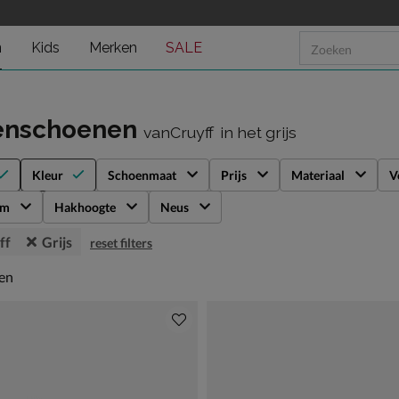
n
Kids
Merken
SALE
enschoenen
vanCruyff
in het grijs
Kleur
Schoenmaat
Prijs
Materiaal
V
rm
Hakhoogte
Neus
ff
Grijs
reset filters
en
len