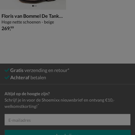
Floris van Bommel De Tanker 07.03
Hoge nette schoenen - beige
€ 269,99
269
,
99
Gratis
verzending en retour*
Achteraf
betalen
Altijd op de hoogte zijn?
Schrijf je in voor de Shoemixx nieuwsbrief en ontvang €10,-
*
welkomstkorting!
E-mailadres