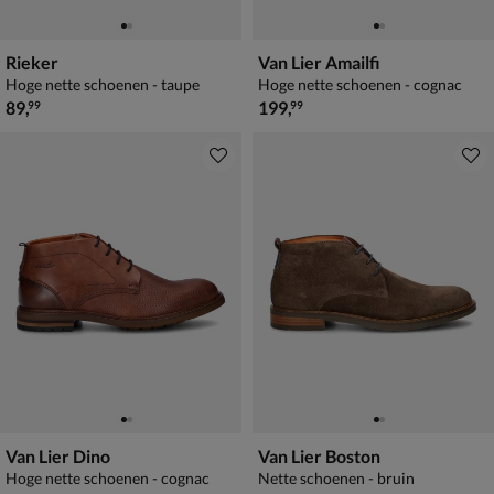
Rieker
Van Lier Amailfi
Hoge nette schoenen - taupe
Hoge nette schoenen - cognac
€ 89,99
€ 199,99
89
,
199
,
99
99
Van Lier Dino
Van Lier Boston
Hoge nette schoenen - cognac
Nette schoenen - bruin