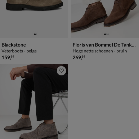
Blackstone
Floris van Bommel De Tanker 07.03
Veterboots - beige
Hoge nette schoenen - bruin
€ 159,99
€ 269,99
159
,
269
,
99
99