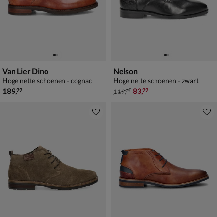
Van Lier Dino
Nelson
Hoge nette schoenen - cognac
Hoge nette schoenen - zwart
€ 189,99
van € 119,99 voor € 83,99
189
,
83
,
99
99
119
,
99