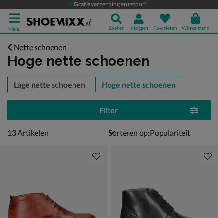
Gratis
verzending en retour*
Zoeken
Inloggen
Favorieten
Winkelmand
Menu
Nette schoenen
Hoge nette schoenen
tegorieën over
Lage nette schoenen
Hoge nette schoenen
Filter
13 artikelen
13
Artikelen
Sorteren op: