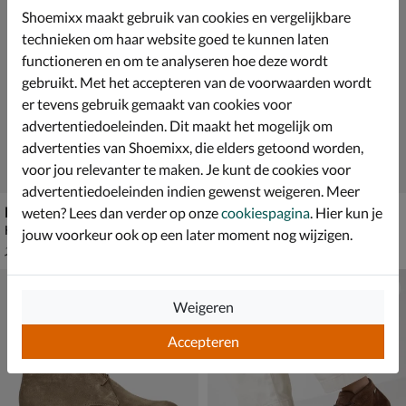
Shoemixx maakt gebruik van cookies en vergelijkbare
technieken om haar website goed te kunnen laten
functioneren en om te analyseren hoe deze wordt
gebruikt. Met het accepteren van de voorwaarden wordt
er tevens gebruik gemaakt van cookies voor
advertentiedoeleinden. Dit maakt het mogelijk om
advertenties van Shoemixx, die elders getoond worden,
voor jou relevanter te maken. Je kunt de cookies voor
advertentiedoeleinden indien gewenst weigeren. Meer
Nelson Anthony
Giorgio Mascagni Mercurio
weten? Lees dan verder op onze
cookiespagina
. Hier kun je
Hoge nette schoenen - cognac
Hoge nette schoenen - bruin
jouw voorkeur ook op een later moment nog wijzigen.
van € 129,99 voor € 90,99
€ 209,99
90
,
209
,
99
99
129
,
99
Weigeren
Accepteren