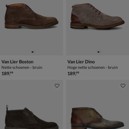
Van Lier Boston
Van Lier Dino
Nette schoenen - bruin
Hoge nette schoenen - bruin
€ 189,99
€ 189,99
189
,
189
,
99
99