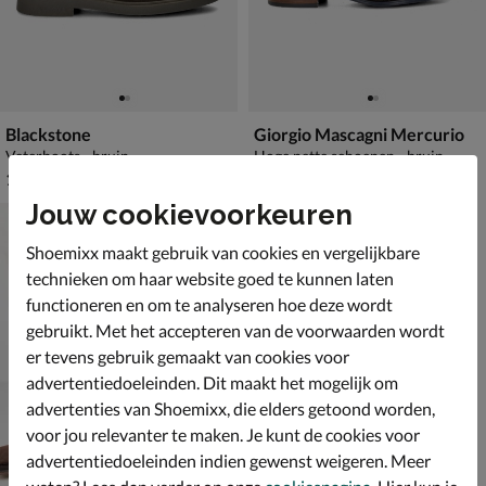
Blackstone
Giorgio Mascagni Mercurio
Veterboots - bruin
Hoge nette schoenen - bruin
€ 159,99
€ 209,99
159
,
209
,
99
99
Jouw cookievoorkeuren
Shoemixx maakt gebruik van cookies en vergelijkbare
technieken om haar website goed te kunnen laten
functioneren en om te analyseren hoe deze wordt
gebruikt. Met het accepteren van de voorwaarden wordt
er tevens gebruik gemaakt van cookies voor
advertentiedoeleinden. Dit maakt het mogelijk om
advertenties van Shoemixx, die elders getoond worden,
voor jou relevanter te maken. Je kunt de cookies voor
advertentiedoeleinden indien gewenst weigeren. Meer