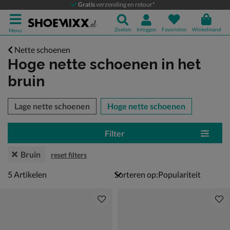
Gratis
verzending en retour*
Zoeken
Inloggen
Favorieten
Winkelmand
Menu
Nette schoenen
Hoge nette schoenen
in het
bruin
tegorieën over
Lage nette schoenen
Hoge nette schoenen
Filter
Bruin
reset filters
5 artikelen
5
Artikelen
Sorteren op: