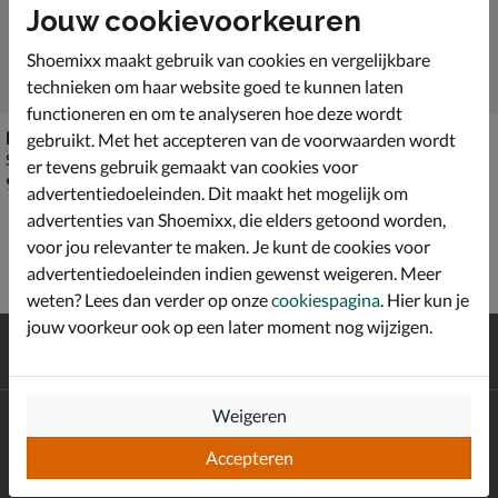
Jouw cookievoorkeuren
Shoemixx maakt gebruik van cookies en vergelijkbare
technieken om haar website goed te kunnen laten
functioneren en om te analyseren hoe deze wordt
Reef Leather Off Shore
Reef Cushion Phantom
gebruikt. Met het accepteren van de voorwaarden wordt
Slippers - bruin
Slippers - bruin
er tevens gebruik gemaakt van cookies voor
€ 99,99
€ 69,99
99
,
69
,
99
99
advertentiedoeleinden. Dit maakt het mogelijk om
advertenties van Shoemixx, die elders getoond worden,
voor jou relevanter te maken. Je kunt de cookies voor
advertentiedoeleinden indien gewenst weigeren. Meer
weten? Lees dan verder op onze
cookiespagina
. Hier kun je
jouw voorkeur ook op een later moment nog wijzigen.
Gratis
verzending en retour*
Achteraf
betalen
Weigeren
Altijd op de hoogte zijn?
Schrijf je in voor de Shoemixx nieuwsbrief en ontvang €10,-
Accepteren
*
welkomstkorting!