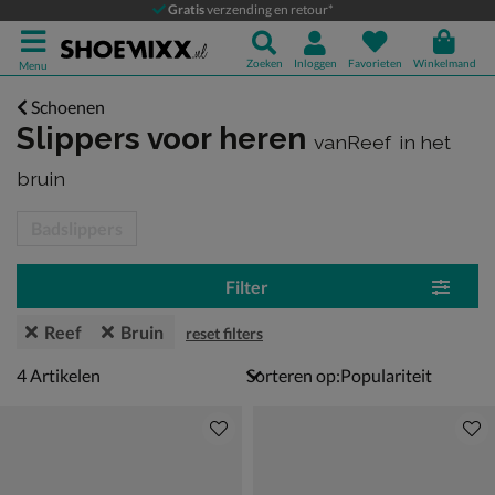
Gratis
verzending en retour*
Zoeken
Inloggen
Favorieten
Winkelmand
Menu
Schoenen
Slippers voor heren
vanReef
in het
bruin
tegorieën over
Badslippers
Filter
Reef
Bruin
reset filters
4 artikelen
4
Artikelen
Sorteren op: